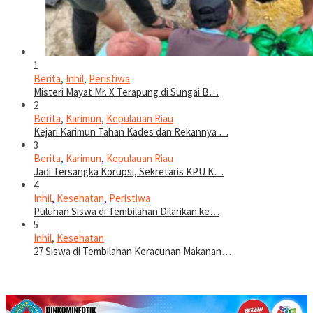
1
Berita
,
Inhil
,
Peristiwa
Misteri Mayat Mr. X Terapung di Sungai B…
2
Berita
,
Karimun
,
Kepulauan Riau
Kejari Karimun Tahan Kades dan Rekannya …
3
Berita
,
Karimun
,
Kepulauan Riau
Jadi Tersangka Korupsi, Sekretaris KPU K…
4
Inhil
,
Kesehatan
,
Peristiwa
Puluhan Siswa di Tembilahan Dilarikan ke…
5
Inhil
,
Kesehatan
27 Siswa di Tembilahan Keracunan Makanan…