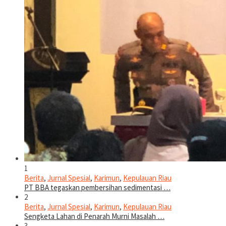
1
Berita
,
Jurnal Spesial
,
Karimun
,
Kepulauan Riau
PT BBA tegaskan pembersihan sedimentasi …
2
Berita
,
Jurnal Spesial
,
Karimun
,
Kepulauan Riau
Sengketa Lahan di Penarah Murni Masalah …
3