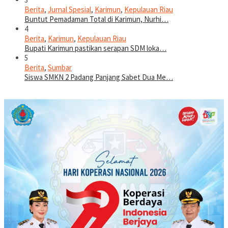
Berita
,
Jurnal Spesial
,
Karimun
,
Kepulauan Riau
Buntut Pemadaman Total di Karimun, Nurhi…
4
Berita
,
Karimun
,
Kepulauan Riau
Bupati Karimun pastikan serapan SDM loka…
5
Berita
,
Sumbar
Siswa SMKN 2 Padang Panjang Sabet Dua Me…