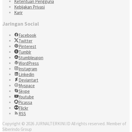
Ketentuan Pengguna
Kebijakan Privasi
Karir
Jaringan Social
Facebook
Twitter
Pinterest
Tumblr
Stumbleupon
WordPress
Instagram
Linkedin
Deviantart
Myspace
Skype
Youtube
Picassa
Flickr
RSS
Copyright © 2026 JURNALTERKINI.ID All rights reserved. Member of
Siberindo Group