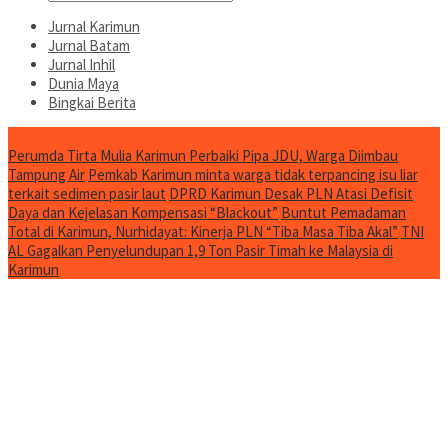
Jurnal Karimun
Jurnal Batam
Jurnal Inhil
Dunia Maya
Bingkai Berita
Jurnal Spesial
Perumda Tirta Mulia Karimun Perbaiki Pipa JDU, Warga Diimbau
Tampung Air
Pemkab Karimun minta warga tidak terpancing isu liar
terkait sedimen pasir laut
DPRD Karimun Desak PLN Atasi Defisit
Daya dan Kejelasan Kompensasi “Blackout”
Buntut Pemadaman
Total di Karimun, Nurhidayat: Kinerja PLN “Tiba Masa Tiba Akal”
TNI
AL Gagalkan Penyelundupan 1,9 Ton Pasir Timah ke Malaysia di
Karimun