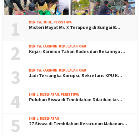
1
BERITA
,
INHIL
,
PERISTIWA
Misteri Mayat Mr. X Terapung di Sungai B…
2
BERITA
,
KARIMUN
,
KEPULAUAN RIAU
Kejari Karimun Tahan Kades dan Rekannya …
3
BERITA
,
KARIMUN
,
KEPULAUAN RIAU
Jadi Tersangka Korupsi, Sekretaris KPU K…
4
INHIL
,
KESEHATAN
,
PERISTIWA
Puluhan Siswa di Tembilahan Dilarikan ke…
5
INHIL
,
KESEHATAN
27 Siswa di Tembilahan Keracunan Makanan…