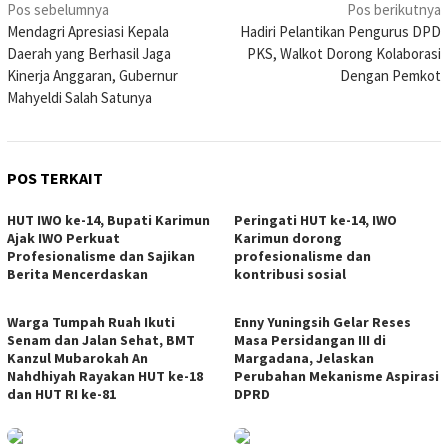
Navigasi
Pos sebelumnya
Pos berikutnya
Mendagri Apresiasi Kepala
Hadiri Pelantikan Pengurus DPD
pos
Daerah yang Berhasil Jaga
PKS, Walkot Dorong Kolaborasi
Kinerja Anggaran, Gubernur
Dengan Pemkot
Mahyeldi Salah Satunya
POS TERKAIT
HUT IWO ke-14, Bupati Karimun
Peringati HUT ke-14, IWO
Ajak IWO Perkuat
Karimun dorong
Profesionalisme dan Sajikan
profesionalisme dan
Berita Mencerdaskan
kontribusi sosial
Warga Tumpah Ruah Ikuti
Enny Yuningsih Gelar Reses
Senam dan Jalan Sehat, BMT
Masa Persidangan III di
Kanzul Mubarokah An
Margadana, Jelaskan
Nahdhiyah Rayakan HUT ke-18
Perubahan Mekanisme Aspirasi
dan HUT RI ke-81
DPRD