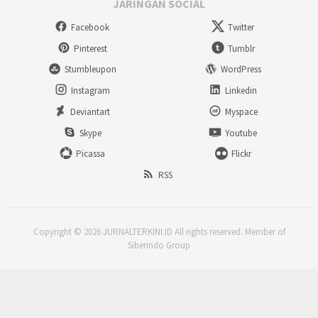
JARINGAN SOCIAL
Facebook
Twitter
Pinterest
Tumblr
Stumbleupon
WordPress
Instagram
Linkedin
Deviantart
Myspace
Skype
Youtube
Picassa
Flickr
RSS
Copyright © 2026 JURNALTERKINI.ID All rights reserved. Member of
Siberindo Group