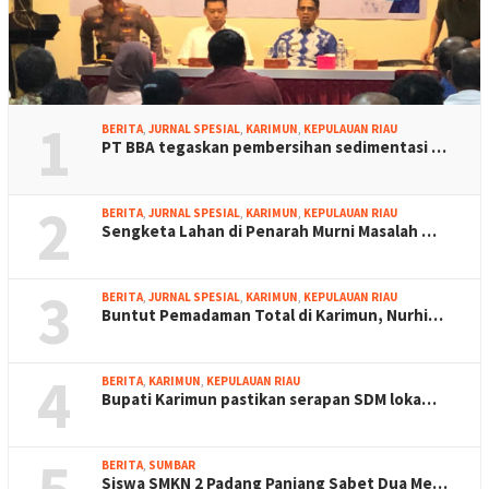
1
BERITA
,
JURNAL SPESIAL
,
KARIMUN
,
KEPULAUAN RIAU
PT BBA tegaskan pembersihan sedimentasi …
2
BERITA
,
JURNAL SPESIAL
,
KARIMUN
,
KEPULAUAN RIAU
Sengketa Lahan di Penarah Murni Masalah …
3
BERITA
,
JURNAL SPESIAL
,
KARIMUN
,
KEPULAUAN RIAU
Buntut Pemadaman Total di Karimun, Nurhi…
4
BERITA
,
KARIMUN
,
KEPULAUAN RIAU
Bupati Karimun pastikan serapan SDM loka…
5
BERITA
,
SUMBAR
Siswa SMKN 2 Padang Panjang Sabet Dua Me…