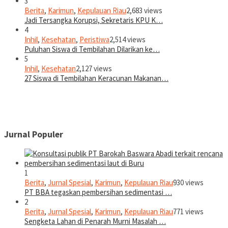
3
Berita
,
Karimun
,
Kepulauan Riau
2,683 views
Jadi Tersangka Korupsi, Sekretaris KPU K…
4
Inhil
,
Kesehatan
,
Peristiwa
2,514 views
Puluhan Siswa di Tembilahan Dilarikan ke…
5
Inhil
,
Kesehatan
2,127 views
27 Siswa di Tembilahan Keracunan Makanan…
Jurnal Populer
1
Berita
,
Jurnal Spesial
,
Karimun
,
Kepulauan Riau
930 views
PT BBA tegaskan pembersihan sedimentasi …
2
Berita
,
Jurnal Spesial
,
Karimun
,
Kepulauan Riau
771 views
Sengketa Lahan di Penarah Murni Masalah …