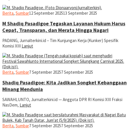
jurnaldion
Berita
,
Sumbar
12 September 2025
13 September 2025
M Shadiq Pasadigoe Tegaskan Layanan Hukum Harus
Cepat, Transparan, dan Merata Hingga Nagari
PADANG, Jurnalterkini.id – Tim Kunjungan Kerja (Kunker) Spesifik
Komisi XIII
Lanjut
jurnaldion
Berita
,
Sumbar
7 September 2025
7 September 2025
Shadiq Pasadigoe: Kita Jadikan Songket Kebanggaan
Minang Mendunia
SAWAHLUNTO, Jurnalterkini.id — Anggota DPR RI Komisi XIII Fraksi
NasDem,
Lanjut
jurnaldion
Berita
,
Sumbar
7 September 2025
7 September 2025