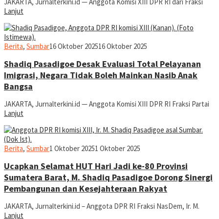
JAKARTA, Jurnalterkini.id — Anggota Komisi XIII DPR RI dari Fraksi
Lanjut
jurnaldion
Berita
,
Sumbar
16 Oktober 2025
16 Oktober 2025
Shadiq Pasadigoe Desak Evaluasi Total Pelayanan
Imigrasi, Negara Tidak Boleh Mainkan Nasib Anak
Bangsa
JAKARTA, Jurnalterkini.id — Anggota Komisi XIII DPR RI Fraksi Partai
Lanjut
jurnaldion
Berita
,
Sumbar
1 Oktober 2025
1 Oktober 2025
Ucapkan Selamat HUT Hari Jadi ke-80 Provinsi
Sumatera Barat, M. Shadiq Pasadigoe Dorong Sinergi
Pembangunan dan Kesejahteraan Rakyat
JAKARTA, Jurnalterkini.id – Anggota DPR RI Fraksi NasDem, Ir. M.
Lanjut