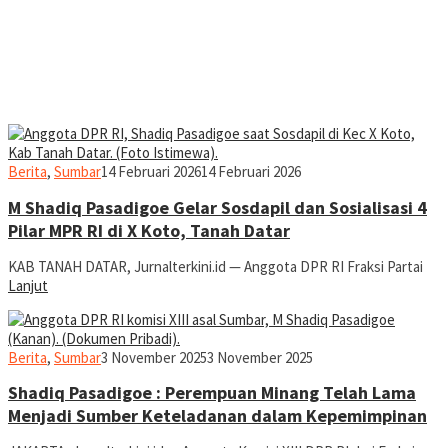
jurnaldion
Berita
,
Sumbar
14 Februari 2026
14 Februari 2026
M Shadiq Pasadigoe Gelar Sosdapil dan Sosialisasi 4
Pilar MPR RI di X Koto, Tanah Datar
KAB TANAH DATAR, Jurnalterkini.id — Anggota DPR RI Fraksi Partai
Lanjut
jurnaldion
Berita
,
Sumbar
3 November 2025
3 November 2025
Shadiq Pasadigoe : Perempuan Minang Telah Lama
Menjadi Sumber Keteladanan dalam Kepemimpinan