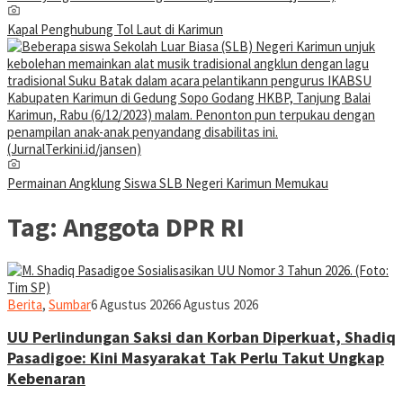
Kapal Penghubung Tol Laut di Karimun
Permainan Angklung Siswa SLB Negeri Karimun Memukau
Tag:
Anggota DPR RI
jurnaldion
Berita
,
Sumbar
6 Agustus 2026
6 Agustus 2026
UU Perlindungan Saksi dan Korban Diperkuat, Shadiq
Pasadigoe: Kini Masyarakat Tak Perlu Takut Ungkap
Kebenaran