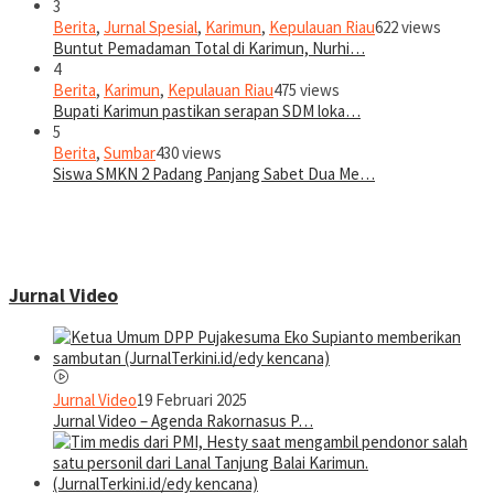
3
Berita
,
Jurnal Spesial
,
Karimun
,
Kepulauan Riau
622 views
Buntut Pemadaman Total di Karimun, Nurhi…
4
Berita
,
Karimun
,
Kepulauan Riau
475 views
Bupati Karimun pastikan serapan SDM loka…
5
Berita
,
Sumbar
430 views
Siswa SMKN 2 Padang Panjang Sabet Dua Me…
Jurnal Video
Jurnal Video
19 Februari 2025
Jurnal Video – Agenda Rakornasus P…