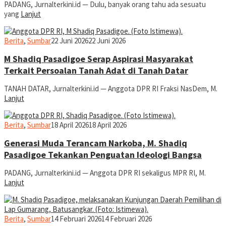
PADANG, Jurnalterkini.id — Dulu, banyak orang tahu ada sesuatu
yang
Lanjut
jurnaldion
Berita
,
Sumbar
22 Juni 2026
22 Juni 2026
M Shadiq Pasadigoe Serap Aspirasi Masyarakat
Terkait Persoalan Tanah Adat di Tanah Datar
TANAH DATAR, Jurnalterkini.id — Anggota DPR RI Fraksi NasDem, M.
Lanjut
jurnaldion
Berita
,
Sumbar
18 April 2026
18 April 2026
Generasi Muda Terancam Narkoba, M. Shadiq
Pasadigoe Tekankan Penguatan Ideologi Bangsa
PADANG, Jurnalterkini.id — Anggota DPR RI sekaligus MPR RI, M.
Lanjut
jurnaldion
Berita
,
Sumbar
14 Februari 2026
14 Februari 2026