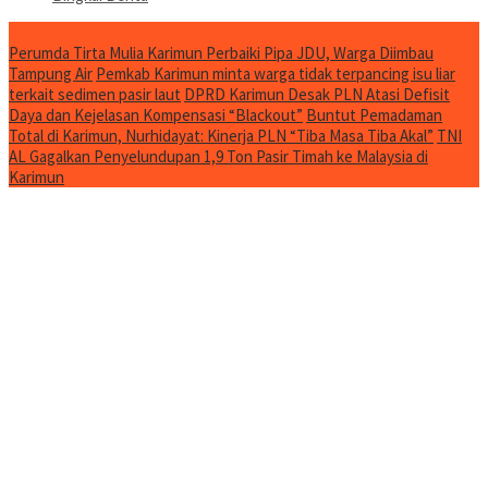
Jurnal Spesial
Perumda Tirta Mulia Karimun Perbaiki Pipa JDU, Warga Diimbau
Tampung Air
Pemkab Karimun minta warga tidak terpancing isu liar
terkait sedimen pasir laut
DPRD Karimun Desak PLN Atasi Defisit
Daya dan Kejelasan Kompensasi “Blackout”
Buntut Pemadaman
Total di Karimun, Nurhidayat: Kinerja PLN “Tiba Masa Tiba Akal”
TNI
AL Gagalkan Penyelundupan 1,9 Ton Pasir Timah ke Malaysia di
Karimun