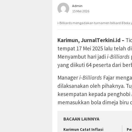
Admin
15 Mei 2026
i-Billiards mengadakan turnamen billiard 8 bola y
Karimun, JurnalTerkini.id –
Ti
tempat 17 Mei 2025 lalu telah d
Menyambut hari jadi
i-Billiards
yang diikuti 64 peserta dari be
Manager
i-Billiards
Fajar mengat
dilaksanakan oleh pihaknya. T
kesempatan kepada penghobi
memasukkan bola dimeja biru d
BACAAN LAINNYA
Karimun Catat Inflasi
Pe