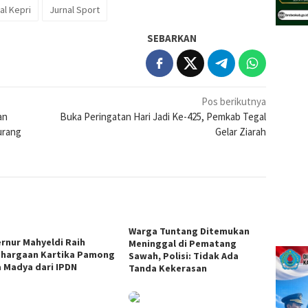
al Kepri
Jurnal Sport
SEBARKAN
Pos berikutnya
an
Buka Peringatan Hari Jadi Ke-425, Pemkab Tegal
urang
Gelar Ziarah
Warga Tuntang Ditemukan
rnur Mahyeldi Raih
Meninggal di Pematang
hargaan Kartika Pamong
Sawah, Polisi: Tidak Ada
a Madya dari IPDN
Tanda Kekerasan