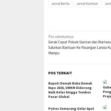
Jurnal Berita
Jurnal Karimun
Jurn
Navigasi
Pos sebelumnya
Gerak Cepat Polsek Siantan dan Wartaw
pos
Salurkan Bantuan Ke Pasangan Lansia K
Mampu
POS TERKAIT
Bupati Demak Buka Demak
Gube
Expo 2026, UMKM Didorong
Peng
Naik Kelas hingga Tembus
Praj
Pasar Global
Polres Semarang Gelar Apel