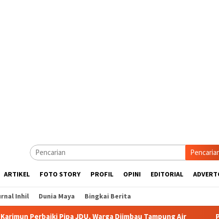
Pencaria
ARTIKEL
FOTO STORY
PROFIL
OPINI
EDITORIAL
ADVERT
rnal Inhil
Dunia Maya
Bingkai Berita
ki Pipa JDU, Warga Diimbau Tampung Air
Pemkab Karimun m