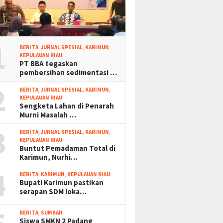
1
BERITA
,
JURNAL SPESIAL
,
KARIMUN
,
KEPULAUAN RIAU
PT BBA tegaskan
pembersihan sedimentasi …
2
BERITA
,
JURNAL SPESIAL
,
KARIMUN
,
KEPULAUAN RIAU
Sengketa Lahan di Penarah
Murni Masalah …
3
BERITA
,
JURNAL SPESIAL
,
KARIMUN
,
KEPULAUAN RIAU
Buntut Pemadaman Total di
Karimun, Nurhi…
4
BERITA
,
KARIMUN
,
KEPULAUAN RIAU
Bupati Karimun pastikan
serapan SDM loka…
BERITA
,
SUMBAR
Siswa SMKN 2 Padang