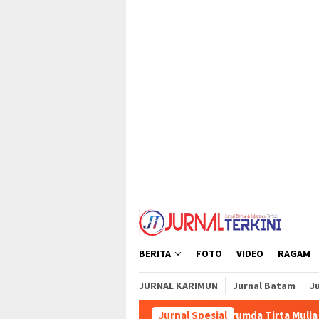
Loncat
tutup
ke
konten
BERITA
FOTO
VIDEO
RAGAM
JURNAL KARIMUN
Jurnal Batam
Ju
Perumda Tirta Mulia Karimun Perbai
Jurnal Spesial