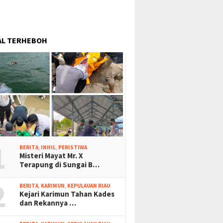
AL TERHEBOH
1
BERITA
,
INHIL
,
PERISTIWA
Misteri Mayat Mr. X
Terapung di Sungai B…
2
BERITA
,
KARIMUN
,
KEPULAUAN RIAU
Kejari Karimun Tahan Kades
dan Rekannya …