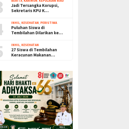
3
BERITA
,
KARIMUN
,
KEPULAUAN RIAU
Jadi Tersangka Korupsi,
Sekretaris KPU K…
4
INHIL
,
KESEHATAN
,
PERISTIWA
Puluhan Siswa di
Tembilahan Dilarikan ke…
5
INHIL
,
KESEHATAN
27 Siswa di Tembilahan
Keracunan Makanan…