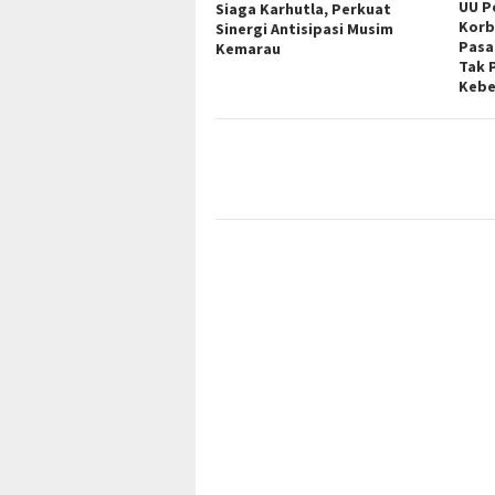
UU P
Siaga Karhutla, Perkuat
Korb
Sinergi Antisipasi Musim
Pasa
Kemarau
Tak 
Kebe