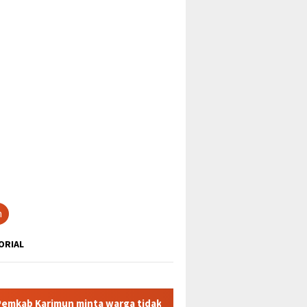
tutup
n
ORIAL
inta warga tidak terpancing isu liar terkait sedimen pasir laut