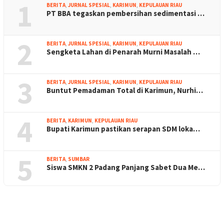
1
BERITA
,
JURNAL SPESIAL
,
KARIMUN
,
KEPULAUAN RIAU
PT BBA tegaskan pembersihan sedimentasi …
2
BERITA
,
JURNAL SPESIAL
,
KARIMUN
,
KEPULAUAN RIAU
Sengketa Lahan di Penarah Murni Masalah …
3
BERITA
,
JURNAL SPESIAL
,
KARIMUN
,
KEPULAUAN RIAU
Buntut Pemadaman Total di Karimun, Nurhi…
4
BERITA
,
KARIMUN
,
KEPULAUAN RIAU
Bupati Karimun pastikan serapan SDM loka…
5
BERITA
,
SUMBAR
Siswa SMKN 2 Padang Panjang Sabet Dua Me…