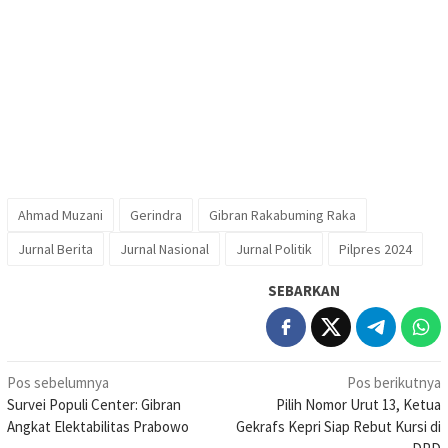
Ahmad Muzani
Gerindra
Gibran Rakabuming Raka
Jurnal Berita
Jurnal Nasional
Jurnal Politik
Pilpres 2024
SEBARKAN
Navigasi
Pos sebelumnya
Pos berikutnya
Survei Populi Center: Gibran
Pilih Nomor Urut 13, Ketua
pos
Angkat Elektabilitas Prabowo
Gekrafs Kepri Siap Rebut Kursi di