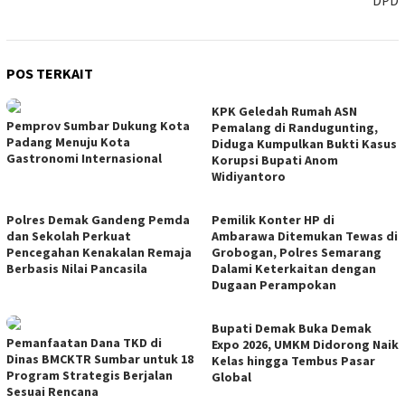
DPD
POS TERKAIT
KPK Geledah Rumah ASN
Pemprov Sumbar Dukung Kota
Pemalang di Randugunting,
Padang Menuju Kota
Diduga Kumpulkan Bukti Kasus
Gastronomi Internasional
Korupsi Bupati Anom
Widiyantoro
Polres Demak Gandeng Pemda
Pemilik Konter HP di
dan Sekolah Perkuat
Ambarawa Ditemukan Tewas di
Pencegahan Kenakalan Remaja
Grobogan, Polres Semarang
Berbasis Nilai Pancasila
Dalami Keterkaitan dengan
Dugaan Perampokan
Bupati Demak Buka Demak
Pemanfaatan Dana TKD di
Expo 2026, UMKM Didorong Naik
Dinas BMCKTR Sumbar untuk 18
Kelas hingga Tembus Pasar
Program Strategis Berjalan
Global
Sesuai Rencana