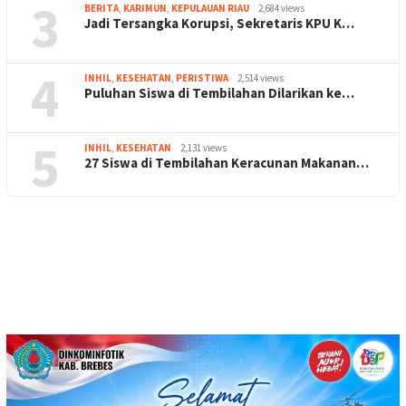
3
BERITA
,
KARIMUN
,
KEPULAUAN RIAU
2,684 views
Jadi Tersangka Korupsi, Sekretaris KPU K…
4
INHIL
,
KESEHATAN
,
PERISTIWA
2,514 views
Puluhan Siswa di Tembilahan Dilarikan ke…
5
INHIL
,
KESEHATAN
2,131 views
27 Siswa di Tembilahan Keracunan Makanan…