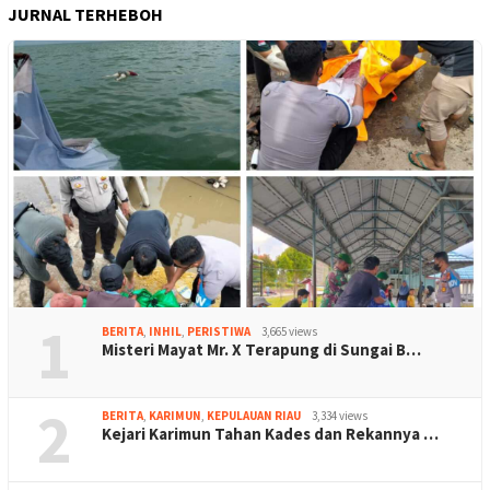
JURNAL TERHEBOH
1
BERITA
,
INHIL
,
PERISTIWA
3,665 views
Misteri Mayat Mr. X Terapung di Sungai B…
2
BERITA
,
KARIMUN
,
KEPULAUAN RIAU
3,334 views
Kejari Karimun Tahan Kades dan Rekannya …