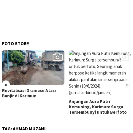
FOTO STORY
«
»
Revitalisasi Drainase Atasi
Banjir di Karimun
Anjungan Aura Putri
Kemuning, Karimun: Surga
Tersembunyi untuk Berfoto
TAG:
AHMAD MUZANI