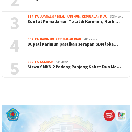
2
3
BERITA
,
JURNAL SPESIAL
,
KARIMUN
,
KEPULAUAN RIAU
626 views
Buntut Pemadaman Total di Karimun, Nurhi…
4
BERITA
,
KARIMUN
,
KEPULAUAN RIAU
482 views
Bupati Karimun pastikan serapan SDM loka…
5
BERITA
,
SUMBAR
434 views
Siswa SMKN 2 Padang Panjang Sabet Dua Me…