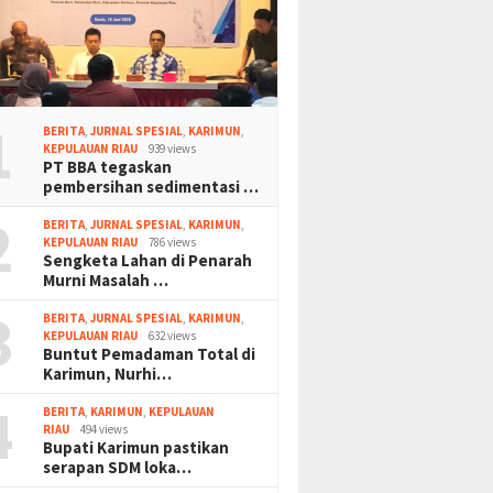
1
BERITA
,
JURNAL SPESIAL
,
KARIMUN
,
KEPULAUAN RIAU
939 views
PT BBA tegaskan
pembersihan sedimentasi …
2
BERITA
,
JURNAL SPESIAL
,
KARIMUN
,
KEPULAUAN RIAU
786 views
Sengketa Lahan di Penarah
Murni Masalah …
3
BERITA
,
JURNAL SPESIAL
,
KARIMUN
,
KEPULAUAN RIAU
632 views
Buntut Pemadaman Total di
Karimun, Nurhi…
4
BERITA
,
KARIMUN
,
KEPULAUAN
RIAU
494 views
Bupati Karimun pastikan
serapan SDM loka…