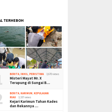
AL TERHEBOH
1
BERITA
,
INHIL
,
PERISTIWA
3,670 views
Misteri Mayat Mr. X
Terapung di Sungai B…
2
BERITA
,
KARIMUN
,
KEPULAUAN
RIAU
3,337 views
Kejari Karimun Tahan Kades
dan Rekannya …