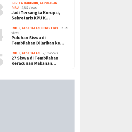
3
BERITA
,
KARIMUN
,
KEPULAUAN
RIAU
2,687 views
Jadi Tersangka Korupsi,
Sekretaris KPU K…
4
INHIL
,
KESEHATAN
,
PERISTIWA
2,520
views
Puluhan Siswa di
Tembilahan Dilarikan ke…
5
INHIL
,
KESEHATAN
2,136 views
27 Siswa di Tembilahan
Keracunan Makanan…