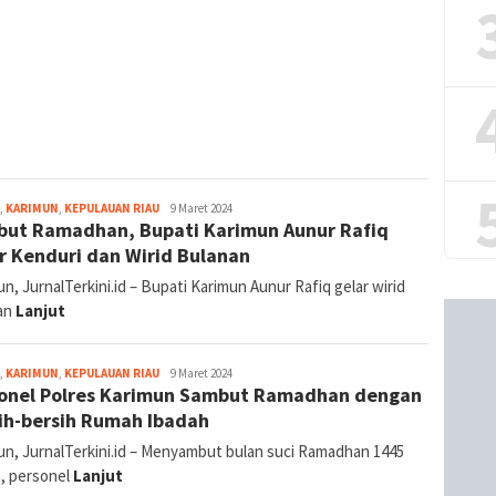
jurnal
,
KARIMUN
,
KEPULAUAN RIAU
9 Maret 2024
ut Ramadhan, Bupati Karimun Aunur Rafiq
r Kenduri dan Wirid Bulanan
n, JurnalTerkini.id – Bupati Karimun Aunur Rafiq gelar wirid
an
Lanjut
jurnal
,
KARIMUN
,
KEPULAUAN RIAU
9 Maret 2024
onel Polres Karimun Sambut Ramadhan dengan
ih-bersih Rumah Ibadah
un, JurnalTerkini.id – Menyambut bulan suci Ramadhan 1445
h, personel
Lanjut