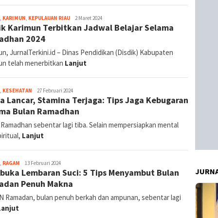
jurnal
,
KARIMUN
,
KEPULAUAN RIAU
2 Maret 2024
ik Karimun Terbitkan Jadwal Belajar Selama
adhan 2024
n, JurnalTerkini.id – Dinas Pendidikan (Disdik) Kabupaten
un telah menerbitkan
Lanjut
jurnal
,
KESEHATAN
27 Februari 2024
a Lancar, Stamina Terjaga: Tips Jaga Kebugaran
ama Bulan Ramadhan
 Ramadhan sebentar lagi tiba. Selain mempersiapkan mental
iritual,
Lanjut
jurnal
,
RAGAM
13 Februari 2024
JURNA
uka Lembaran Suci: 5 Tips Menyambut Bulan
adan Penuh Makna
 Ramadan, bulan penuh berkah dan ampunan, sebentar lagi
Lanjut