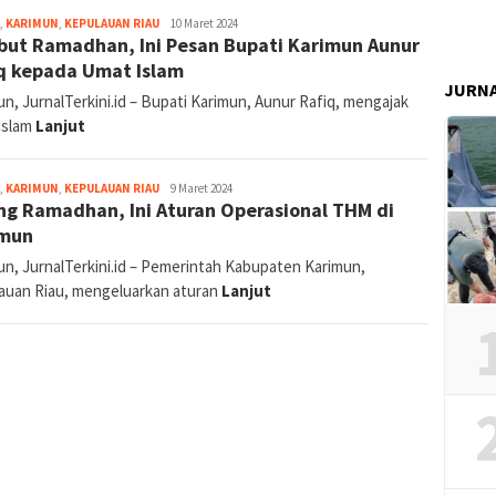
jurnal
,
KARIMUN
,
KEPULAUAN RIAU
10 Maret 2024
ut Ramadhan, Ini Pesan Bupati Karimun Aunur
q kepada Umat Islam
JURN
n, JurnalTerkini.id – Bupati Karimun, Aunur Rafiq, mengajak
Islam
Lanjut
jurnal
,
KARIMUN
,
KEPULAUAN RIAU
9 Maret 2024
ng Ramadhan, Ini Aturan Operasional THM di
imun
un, JurnalTerkini.id – Pemerintah Kabupaten Karimun,
auan Riau, mengeluarkan aturan
Lanjut