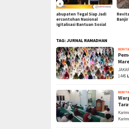
«
upaten Tegal Siap Jadi
Revitalisasi Drainase Atasi
Anju
contohan Nasional
Banjir di Karimun
Kemu
italisasi Bantuan Sosial
Ters
TAG:
JURNAL RAMADHAN
BERITA
Peme
Mar
JAKAR
1445
BERITA
Warg
Tara
Karim
Karim