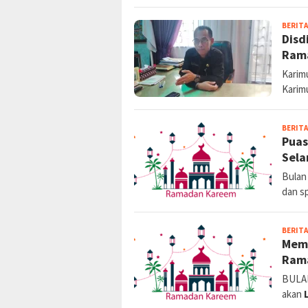
BERITA
Disd
Ram
Karimu
Karim
BERITA
Puas
Sel
Bulan
dan sp
BERITA
Memb
Ram
BULAN
akan