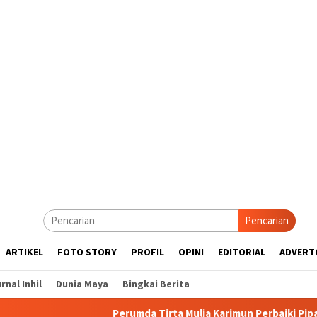
Pencarian
ARTIKEL
FOTO STORY
PROFIL
OPINI
EDITORIAL
ADVERT
rnal Inhil
Dunia Maya
Bingkai Berita
Perumda Tirta Mulia Karimun Perbaiki Pipa JDU, Warga Dii