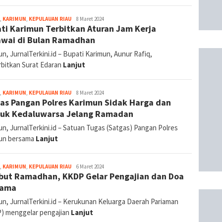
jurnal
,
KARIMUN
,
KEPULAUAN RIAU
8 Maret 2024
ti Karimun Terbitkan Aturan Jam Kerja
wai di Bulan Ramadhan
n, JurnalTerkini.id – Bupati Karimun, Aunur Rafiq,
bitkan Surat Edaran
Lanjut
jurnal
,
KARIMUN
,
KEPULAUAN RIAU
8 Maret 2024
as Pangan Polres Karimun Sidak Harga dan
uk Kedaluwarsa Jelang Ramadan
n, JurnalTerkini.id – Satuan Tugas (Satgas) Pangan Polres
un bersama
Lanjut
jurnal
,
KARIMUN
,
KEPULAUAN RIAU
6 Maret 2024
ut Ramadhan, KKDP Gelar Pengajian dan Doa
sama
un, JurnalTerkini.id – Kerukunan Keluarga Daerah Pariaman
) menggelar pengajian
Lanjut