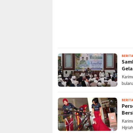
BERITA
Samb
Gela
Karimu
bulan
BERITA
Pers
Bers
Karim
Hijria