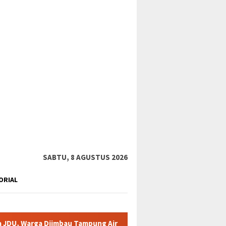
tutup
SABTU, 8 AGUSTUS 2026
ORIAL
mbau Tampung Air
Pemkab Karimun minta warga tidak terpan