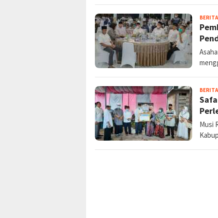
BERITA
Pemk
Pend
Asaha
mengg
BERITA
Safa
Perl
Musi 
Kabup