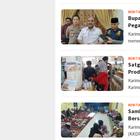
BERITA
Bupa
Pega
Karimu
mener
BERITA
Satg
Prod
Karimu
Karim
BERITA
Samb
Ber
Karim
(KKDP