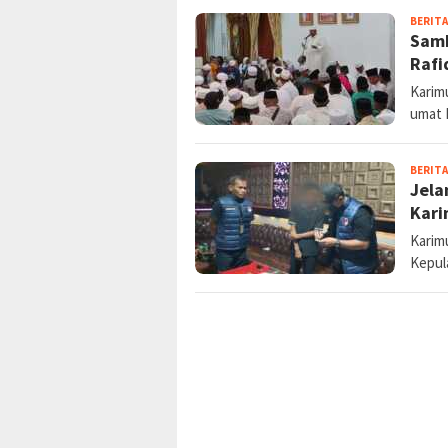
BERITA
Samb
Rafi
Karimu
umat 
BERITA
Jela
Kar
Karim
Kepul