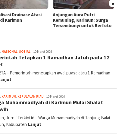
»
ngan Aura Putri
Silat Persembahan: Menjaga
Barong
ning, Karimun: Surga
Tradisi dan Nilai Budaya
Tradis
embunyi untuk Berfoto
Popul
jurnal
,
NASIONAL
,
SOSIAL
10 Maret 2024
rintah Tetapkan 1 Ramadhan Jatuh pada 12
et
TA – Pemerintah menetapkan awal puasa atau 1 Ramadhan
Lanjut
jurnal
,
KARIMUN
,
KEPULAUAN RIAU
10 Maret 2024
a Muhammadiyah di Karimun Mulai Shalat
wih
un, JurnalTerkini.id – Warga Muhammadiyah di Tanjung Balai
un, Kabupaten
Lanjut