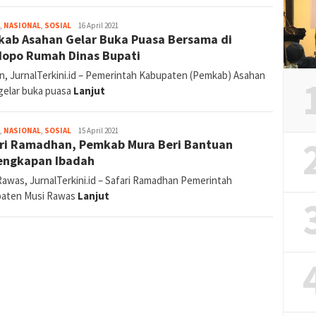
jurnal
,
NASIONAL
,
SOSIAL
16 April 2021
ab Asahan Gelar Buka Puasa Bersama di
opo Rumah Dinas Bupati
n, JurnalTerkini.id – Pemerintah Kabupaten (Pemkab) Asahan
elar buka puasa
Lanjut
jurnal
,
NASIONAL
,
SOSIAL
15 April 2021
ri Ramadhan, Pemkab Mura Beri Bantuan
engkapan Ibadah
Rawas, JurnalTerkini.id – Safari Ramadhan Pemerintah
aten Musi Rawas
Lanjut