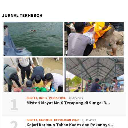
JURNAL TERHEBOH
1
BERITA
,
INHIL
,
PERISTIWA
3,670 views
Misteri Mayat Mr. X Terapung di Sungai B…
2
BERITA
,
KARIMUN
,
KEPULAUAN RIAU
3,337 views
Kejari Karimun Tahan Kades dan Rekannya …