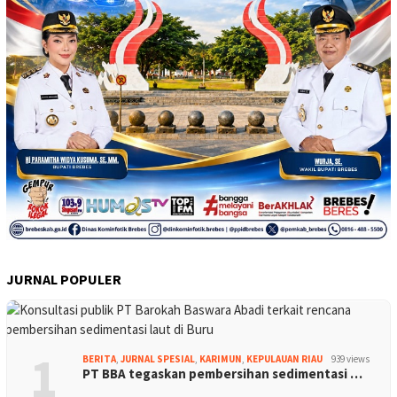
JURNAL POPULER
1
BERITA
,
JURNAL SPESIAL
,
KARIMUN
,
KEPULAUAN RIAU
939 views
PT BBA tegaskan pembersihan sedimentasi …