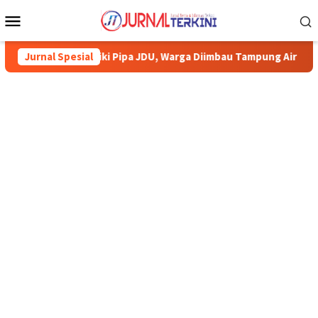
Menu
Mobile
rbaiki Pipa JDU, Warga Diimbau Tampung Air
Jurnal Spesial
Pemkab Karim