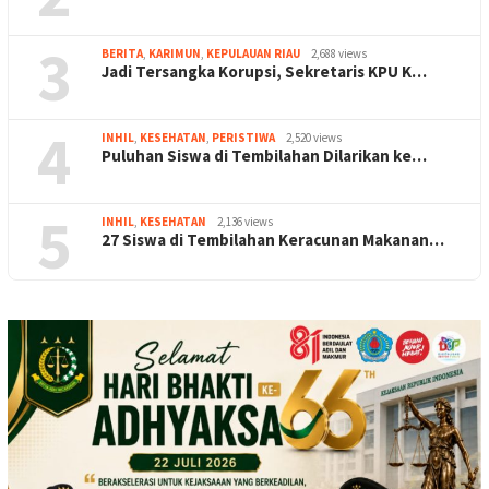
3
BERITA
,
KARIMUN
,
KEPULAUAN RIAU
2,688 views
Jadi Tersangka Korupsi, Sekretaris KPU K…
4
INHIL
,
KESEHATAN
,
PERISTIWA
2,520 views
Puluhan Siswa di Tembilahan Dilarikan ke…
5
INHIL
,
KESEHATAN
2,136 views
27 Siswa di Tembilahan Keracunan Makanan…