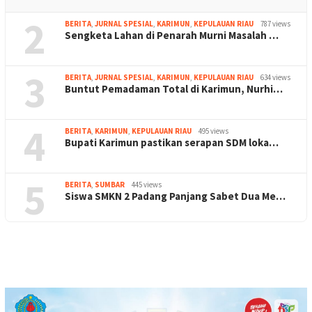
2
BERITA
,
JURNAL SPESIAL
,
KARIMUN
,
KEPULAUAN RIAU
787 views
Sengketa Lahan di Penarah Murni Masalah …
3
BERITA
,
JURNAL SPESIAL
,
KARIMUN
,
KEPULAUAN RIAU
634 views
Buntut Pemadaman Total di Karimun, Nurhi…
4
BERITA
,
KARIMUN
,
KEPULAUAN RIAU
495 views
Bupati Karimun pastikan serapan SDM loka…
5
BERITA
,
SUMBAR
445 views
Siswa SMKN 2 Padang Panjang Sabet Dua Me…