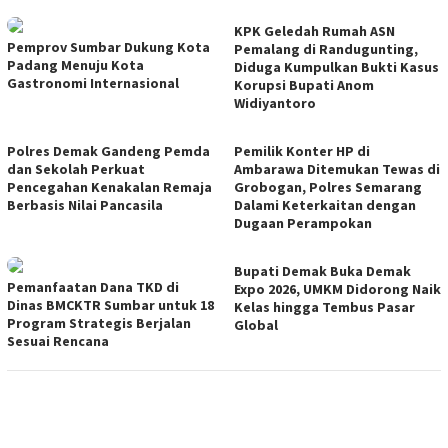
KPK Geledah Rumah ASN
Pemprov Sumbar Dukung Kota
Pemalang di Randugunting,
Padang Menuju Kota
Diduga Kumpulkan Bukti Kasus
Gastronomi Internasional
Korupsi Bupati Anom
Widiyantoro
Polres Demak Gandeng Pemda
Pemilik Konter HP di
dan Sekolah Perkuat
Ambarawa Ditemukan Tewas di
Pencegahan Kenakalan Remaja
Grobogan, Polres Semarang
Berbasis Nilai Pancasila
Dalami Keterkaitan dengan
Dugaan Perampokan
Bupati Demak Buka Demak
Pemanfaatan Dana TKD di
Expo 2026, UMKM Didorong Naik
Dinas BMCKTR Sumbar untuk 18
Kelas hingga Tembus Pasar
Program Strategis Berjalan
Global
Sesuai Rencana