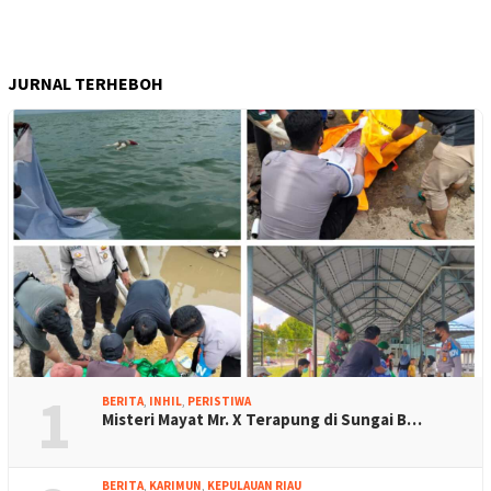
JURNAL TERHEBOH
1
BERITA
,
INHIL
,
PERISTIWA
Misteri Mayat Mr. X Terapung di Sungai B…
BERITA
,
KARIMUN
,
KEPULAUAN RIAU