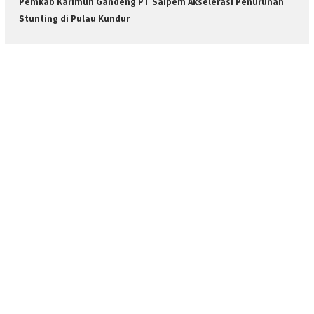
Pemkab Karimun Gandeng PT Saipem Akselerasi Penurunan
Stunting di Pulau Kundur