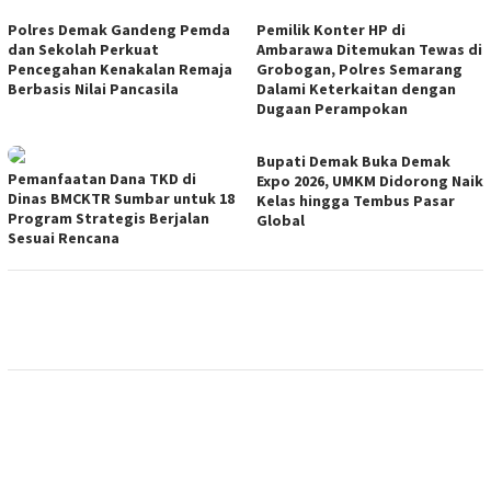
Polres Demak Gandeng Pemda
Pemilik Konter HP di
dan Sekolah Perkuat
Ambarawa Ditemukan Tewas di
Pencegahan Kenakalan Remaja
Grobogan, Polres Semarang
Berbasis Nilai Pancasila
Dalami Keterkaitan dengan
Dugaan Perampokan
Bupati Demak Buka Demak
Pemanfaatan Dana TKD di
Expo 2026, UMKM Didorong Naik
Dinas BMCKTR Sumbar untuk 18
Kelas hingga Tembus Pasar
Program Strategis Berjalan
Global
Sesuai Rencana