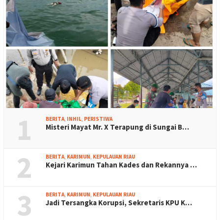
1
BERITA
,
INHIL
,
PERISTIWA
Misteri Mayat Mr. X Terapung di Sungai B…
2
BERITA
,
KARIMUN
,
KEPULAUAN RIAU
Kejari Karimun Tahan Kades dan Rekannya …
3
BERITA
,
KARIMUN
,
KEPULAUAN RIAU
Jadi Tersangka Korupsi, Sekretaris KPU K…