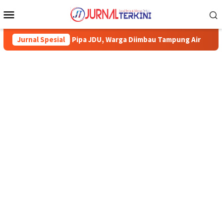
Menu
Mobile
mun Perbaiki Pipa JDU, Warga Diimbau Tampung Air
Jurnal Spesial
Pemkab