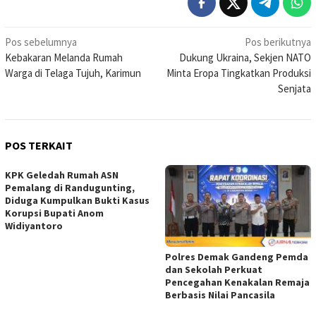
Navigasi
Pos sebelumnya
Pos berikutnya
Kebakaran Melanda Rumah
Dukung Ukraina, Sekjen NATO
pos
Warga di Telaga Tujuh, Karimun
Minta Eropa Tingkatkan Produksi
Senjata
POS TERKAIT
KPK Geledah Rumah ASN
Pemalang di Randugunting,
Diduga Kumpulkan Bukti Kasus
Korupsi Bupati Anom
Widiyantoro
Polres Demak Gandeng Pemda
dan Sekolah Perkuat
Pencegahan Kenakalan Remaja
Berbasis Nilai Pancasila