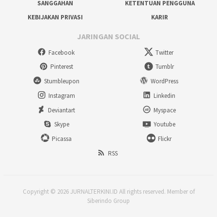
SANGGAHAN
KETENTUAN PENGGUNA
KEBIJAKAN PRIVASI
KARIR
JARINGAN SOCIAL
Facebook
Twitter
Pinterest
Tumblr
Stumbleupon
WordPress
Instagram
Linkedin
Deviantart
Myspace
Skype
Youtube
Picassa
Flickr
RSS
Copyright © 2026 JURNALTERKINI.ID All rights reserved. Member of
Siberindo Group