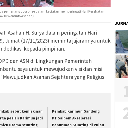
a pemenang door prize dalam kegiatan memperingati Hari Kesehatan
(Dok Diskominfo Asahan)
JURN
ati Asahan H. Surya dalam peringatan Hari
9, Jumat (17/11/2023) meminta jajarannya untuk
an dedikasi kepada pimpinan.
uh OPD dan ASN di Lingkungan Pemerintah
bantu saya untuk mewujudkan visi dan misi
“Mewujudkan Asahan Sejahtera yang Religius
mkab sebut kemiskinan
Pemkab Karimun Gandeng
rga pesisir Karimun jadi
PT Saipem Akselerasi
micu utama stunting
Penurunan Stunting di Pulau