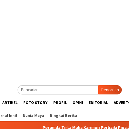
Pencarian
ARTIKEL
FOTO STORY
PROFIL
OPINI
EDITORIAL
ADVERT
rnal Inhil
Dunia Maya
Bingkai Berita
Perumda Tirta Mulia Karimun Perbaiki Pipa JDU, Warga Dii