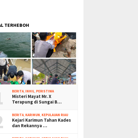
AL TERHEBOH
1
BERITA
,
INHIL
,
PERISTIWA
Misteri Mayat Mr. X
Terapung di Sungai B…
2
BERITA
,
KARIMUN
,
KEPULAUAN RIAU
Kejari Karimun Tahan Kades
dan Rekannya …