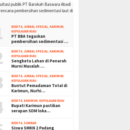
1
BERITA
,
JURNAL SPESIAL
,
KARIMUN
,
KEPULAUAN RIAU
PT BBA tegaskan
pembersihan sedimentasi …
2
BERITA
,
JURNAL SPESIAL
,
KARIMUN
,
KEPULAUAN RIAU
Sengketa Lahan di Penarah
Murni Masalah …
3
BERITA
,
JURNAL SPESIAL
,
KARIMUN
,
KEPULAUAN RIAU
Buntut Pemadaman Total di
Karimun, Nurhi…
4
BERITA
,
KARIMUN
,
KEPULAUAN RIAU
Bupati Karimun pastikan
serapan SDM loka…
5
BERITA
,
SUMBAR
Siswa SMKN 2 Padang