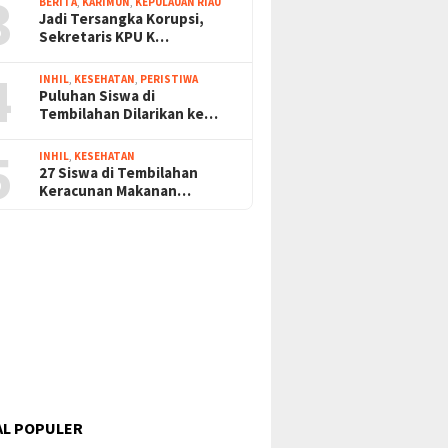
3
BERITA
,
KARIMUN
,
KEPULAUAN RIAU
Jadi Tersangka Korupsi,
Sekretaris KPU K…
4
INHIL
,
KESEHATAN
,
PERISTIWA
Puluhan Siswa di
Tembilahan Dilarikan ke…
5
INHIL
,
KESEHATAN
27 Siswa di Tembilahan
Keracunan Makanan…
L POPULER