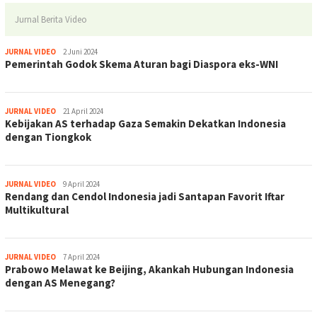
Jurnal Berita Video
jurnal
JURNAL VIDEO
2 Juni 2024
Pemerintah Godok Skema Aturan bagi Diaspora eks-WNI
jurnal
JURNAL VIDEO
21 April 2024
Kebijakan AS terhadap Gaza Semakin Dekatkan Indonesia
dengan Tiongkok
jurnal
JURNAL VIDEO
9 April 2024
Rendang dan Cendol Indonesia jadi Santapan Favorit Iftar
Multikultural
jurnal
JURNAL VIDEO
7 April 2024
Prabowo Melawat ke Beijing, Akankah Hubungan Indonesia
dengan AS Menegang?