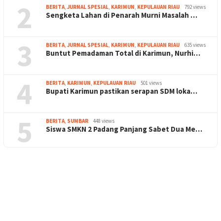
2
BERITA
,
JURNAL SPESIAL
,
KARIMUN
,
KEPULAUAN RIAU
792 views
Sengketa Lahan di Penarah Murni Masalah …
3
BERITA
,
JURNAL SPESIAL
,
KARIMUN
,
KEPULAUAN RIAU
635 views
Buntut Pemadaman Total di Karimun, Nurhi…
4
BERITA
,
KARIMUN
,
KEPULAUAN RIAU
501 views
Bupati Karimun pastikan serapan SDM loka…
5
BERITA
,
SUMBAR
448 views
Siswa SMKN 2 Padang Panjang Sabet Dua Me…