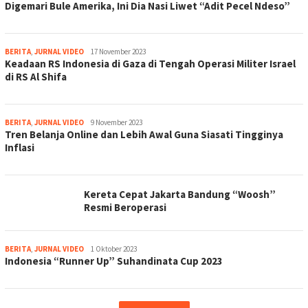
Digemari Bule Amerika, Ini Dia Nasi Liwet “Adit Pecel Ndeso”
jurnal
BERITA
,
JURNAL VIDEO
17 November 2023
Keadaan RS Indonesia di Gaza di Tengah Operasi Militer Israel
di RS Al Shifa
jurnal
BERITA
,
JURNAL VIDEO
9 November 2023
Tren Belanja Online dan Lebih Awal Guna Siasati Tingginya
Inflasi
Kereta Cepat Jakarta Bandung “Woosh”
Resmi Beroperasi
jurnal
BERITA
,
JURNAL VIDEO
1 Oktober 2023
Indonesia “Runner Up” Suhandinata Cup 2023