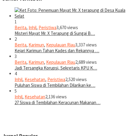
1
Berita
,
Inhil
,
Peristiwa
3,670 views
Misteri Mayat Mr. X Terapung di Sungai B…
2
Berita
,
Karimun
,
Kepulauan Riau
3,337 views
Kejari Karimun Tahan Kades dan Rekannya …
3
Berita
,
Karimun
,
Kepulauan Riau
2,689 views
Jadi Tersangka Korupsi, Sekretaris KPU K…
4
Inhil
,
Kesehatan
,
Peristiwa
2,520 views
Puluhan Siswa di Tembilahan Dilarikan ke…
5
Inhil
,
Kesehatan
2,136 views
27 Siswa di Tembilahan Keracunan Makanan…
Jurnal Populer