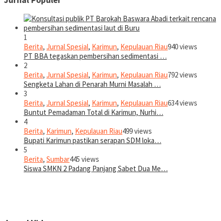
1
Berita
,
Jurnal Spesial
,
Karimun
,
Kepulauan Riau
940 views
PT BBA tegaskan pembersihan sedimentasi …
2
Berita
,
Jurnal Spesial
,
Karimun
,
Kepulauan Riau
792 views
Sengketa Lahan di Penarah Murni Masalah …
3
Berita
,
Jurnal Spesial
,
Karimun
,
Kepulauan Riau
634 views
Buntut Pemadaman Total di Karimun, Nurhi…
4
Berita
,
Karimun
,
Kepulauan Riau
499 views
Bupati Karimun pastikan serapan SDM loka…
5
Berita
,
Sumbar
445 views
Siswa SMKN 2 Padang Panjang Sabet Dua Me…