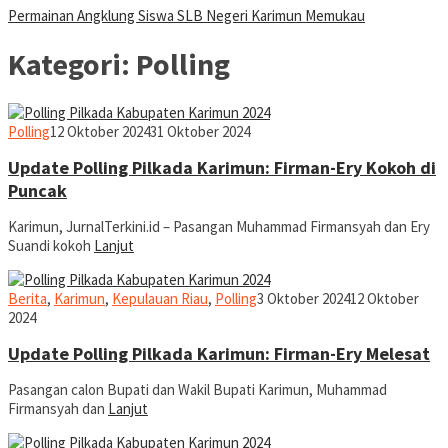
Permainan Angklung Siswa SLB Negeri Karimun Memukau
Kategori:
Polling
jurnal
Polling
12 Oktober 2024
31 Oktober 2024
Update Polling Pilkada Karimun: Firman-Ery Kokoh di
Puncak
Karimun, JurnalTerkini.id – Pasangan Muhammad Firmansyah dan Ery
Suandi kokoh
Lanjut
jurnal
Berita
,
Karimun
,
Kepulauan Riau
,
Polling
3 Oktober 2024
12 Oktober
2024
Update Polling Pilkada Karimun: Firman-Ery Melesat
Pasangan calon Bupati dan Wakil Bupati Karimun, Muhammad
Firmansyah dan
Lanjut