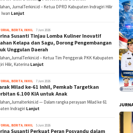
ahan, JurnalTerkini.id – Ketua DPRD Kabupaten Indragiri Hilir
), Iwan
Lanjut
Abdullah
TORIAL
,
BERITA
,
INHIL
7 Juni 2026
rina Susanti Tinjau Lomba Kuliner Inovatif
ahan Kelapa dan Sagu, Dorong Pengembangan
uk Unggulan Daerah
lahan,JurnalTerkini.id – Ketua Tim Penggerak PKK Kabupaten
iri Hilir, Katerina
Lanjut
Abdullah
TORIAL
,
BERITA
,
INHIL
7 Juni 2026
rak Milad ke-61 Inhil, Pemkab Targetkan
rbitan 6.100 KIA untuk Anak
ahan,Jurnalterkini.id — Dalam rangka perayaan Milad ke 61
JURNA
aten Indragiri
Lanjut
Abdullah
TORIAL
,
BERITA
,
INHIL
5 Juni 2026
rina Susanti Perkuat Peran Posyandu dalam