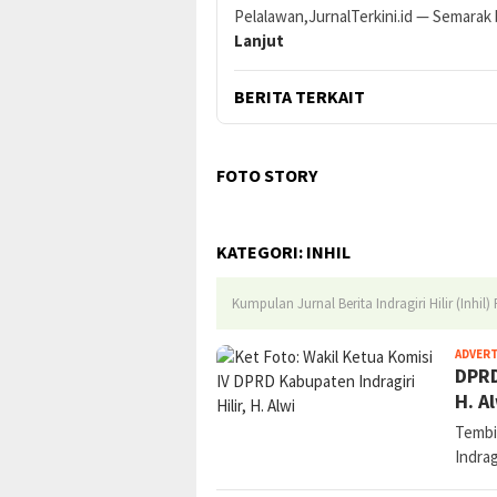
Pelalawan,JurnalTerkini.id — Semarak
Lanjut
BERITA TERKAIT
FOTO STORY
KATEGORI:
INHIL
Kumpulan Jurnal Berita Indragiri Hilir (Inhil)
ADVER
DPRD
H. A
Tembi
Indrag