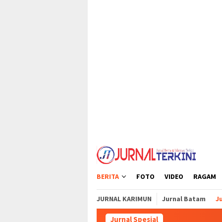
Loncat
tutup
ke
konten
BERITA
FOTO
VIDEO
RAGAM
JURNAL KARIMUN
Jurnal Batam
Ju
Jurnal Spesial