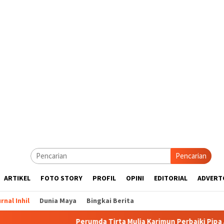
Pencarian
ARTIKEL
FOTO STORY
PROFIL
OPINI
EDITORIAL
ADVERT
rnal Inhil
Dunia Maya
Bingkai Berita
Perumda Tirta Mulia Karimun Perbaiki Pipa JDU, Warga Diim