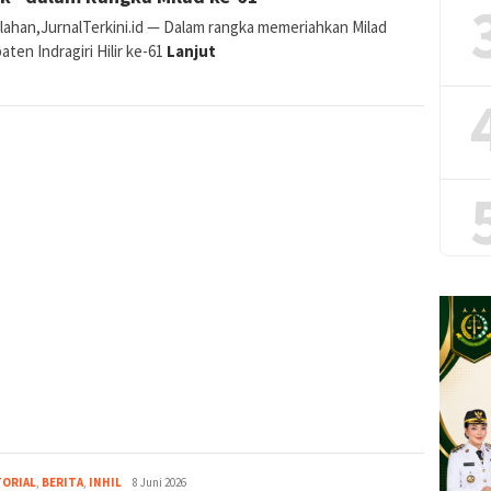
lahan,JurnalTerkini.id — Dalam rangka memeriahkan Milad
ten Indragiri Hilir ke-61
Lanjut
Abdullah
TORIAL
,
BERITA
,
INHIL
8 Juni 2026