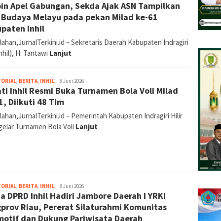
in Apel Gabungan, Sekda Ajak ASN Tampilkan
i Budaya Melayu pada pekan Milad ke-61
paten Inhil
ahan,JurnalTerkini.id – Sekretaris Daerah Kabupaten Indragiri
(Inhil), H. Tantawi
Lanjut
Abdullah
TORIAL
,
BERITA
,
INHIL
8 Juni 2026
ti Inhil Resmi Buka Turnamen Bola Voli Milad
1, Diikuti 48 Tim
ahan,JurnalTerkini.id – Pemerintah Kabupaten Indragiri Hilir
elar Turnamen Bola Voli
Lanjut
Abdullah
TORIAL
,
BERITA
,
INHIL
8 Juni 2026
a DPRD Inhil Hadiri Jambore Daerah I YRKI
prov Riau, Pererat Silaturahmi Komunitas
otif dan Dukung Pariwisata Daerah