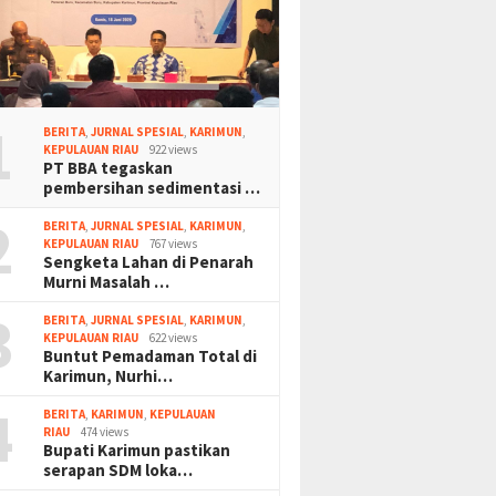
1
BERITA
,
JURNAL SPESIAL
,
KARIMUN
,
KEPULAUAN RIAU
922 views
PT BBA tegaskan
pembersihan sedimentasi …
2
BERITA
,
JURNAL SPESIAL
,
KARIMUN
,
KEPULAUAN RIAU
767 views
Sengketa Lahan di Penarah
Murni Masalah …
3
BERITA
,
JURNAL SPESIAL
,
KARIMUN
,
KEPULAUAN RIAU
622 views
Buntut Pemadaman Total di
Karimun, Nurhi…
4
BERITA
,
KARIMUN
,
KEPULAUAN
RIAU
474 views
Bupati Karimun pastikan
serapan SDM loka…