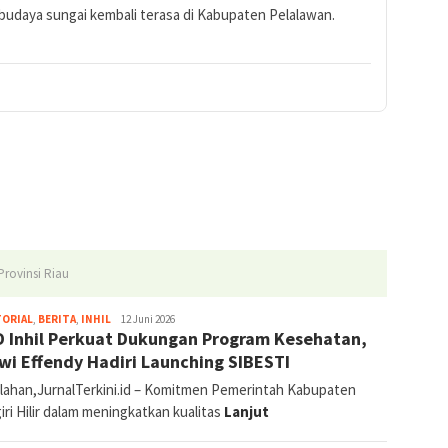
 budaya sungai kembali terasa di Kabupaten Pelalawan.
 Provinsi Riau
Abdullah
TORIAL
,
BERITA
,
INHIL
12 Juni 2026
 Inhil Perkuat Dukungan Program Kesehatan,
lwi Effendy Hadiri Launching SIBESTI
lahan,JurnalTerkini.id – Komitmen Pemerintah Kabupaten
iri Hilir dalam meningkatkan kualitas
Lanjut