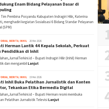
ukung Enam Bidang Pelayanan Dasar di
uling
 Tim Pembina Posyandu Kabupaten Indragiri Hilir, Katerina
i, menghadiri kegiatan Sosialisasi 6 Bidang Standar Pelayanan
al (SPM)
Abdullah
TORIAL
,
BERITA
,
INHIL
20 Mei 2026
ti Herman Lantik 44 Kepala Sekolah, Perkuat
 Pendidikan di Inhil
ahan,JurnalTerkini.id – Bupati Indragiri Hilir (Inhil) Herman
tik dan mengambil
Lanjut
Abdullah
TORIAL
,
BERITA
,
INHIL
19 Mei 2026
ti Inhil Buka Pelatihan Jurnalistik dan Konten
tor, Tekankan Etika Bermedia Digital
lahan,JurnalTerkini.id – Bupati Herman resmi membuka
an Pelatihan Jurnalistik Televisi
Lanjut