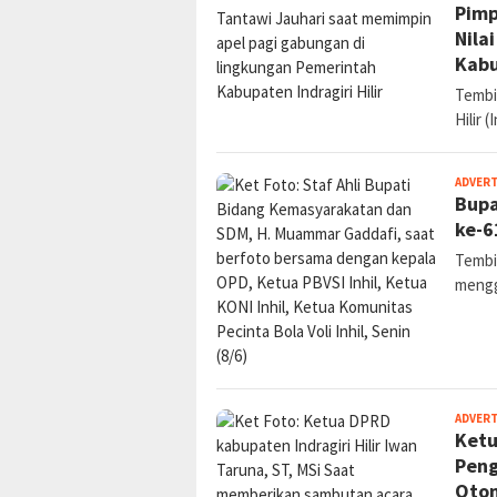
Pimp
Nila
Kabu
Tembil
Hilir 
ADVER
Bupa
ke-6
Tembil
mengg
ADVER
Ketu
Peng
Otom