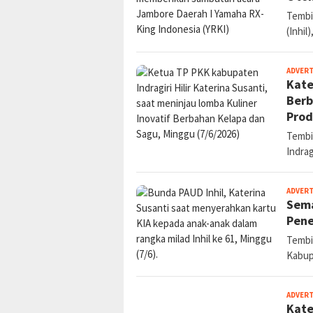
Tembil
(Inhil
ADVER
Kate
Berb
Prod
Tembi
Indrag
ADVER
Sema
Pene
Tembil
Kabup
ADVER
Kate