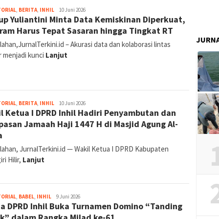
Abdullah
TORIAL
,
BERITA
,
INHIL
10 Juni 2026
p Yuliantini Minta Data Kemiskinan Diperkuat,
ram Harus Tepat Sasaran hingga Tingkat RT
JURN
ahan,JurnalTerkini.id – Akurasi data dan kolaborasi lintas
r menjadi kunci
Lanjut
Abdullah
TORIAL
,
BERITA
,
INHIL
10 Juni 2026
l Ketua I DPRD Inhil Hadiri Penyambutan dan
pasan Jamaah Haji 1447 H di Masjid Agung Al-
a
lahan, JurnalTerkini.id — Wakil Ketua I DPRD Kabupaten
ri Hilir,
Lanjut
Abdullah
TORIAL
,
BABEL
,
INHIL
9 Juni 2026
a DPRD Inhil Buka Turnamen Domino “Tanding
k” dalam Rangka Milad ke-61