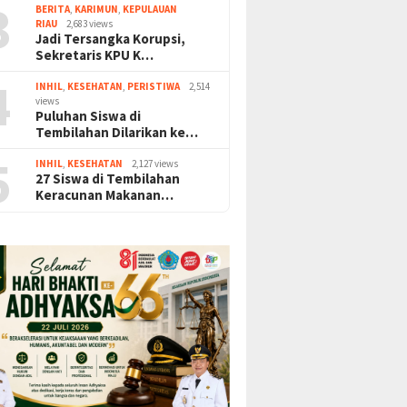
3
BERITA
,
KARIMUN
,
KEPULAUAN
RIAU
2,683 views
Jadi Tersangka Korupsi,
Sekretaris KPU K…
4
INHIL
,
KESEHATAN
,
PERISTIWA
2,514
views
Puluhan Siswa di
Tembilahan Dilarikan ke…
5
INHIL
,
KESEHATAN
2,127 views
27 Siswa di Tembilahan
Keracunan Makanan…