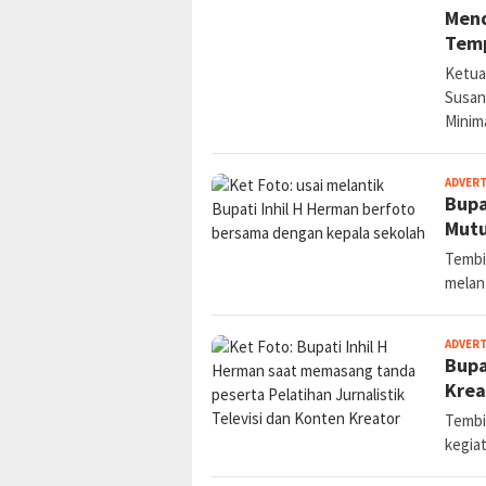
Mend
Temp
Ketua
Susant
Minim
ADVER
Bupa
Mutu
Tembil
melan
ADVER
Bupa
Krea
Tembi
kegiat