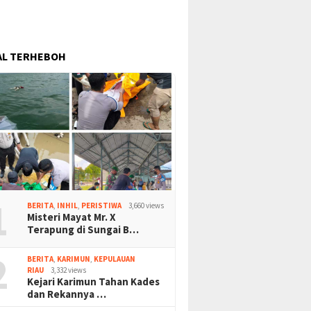
AL TERHEBOH
1
BERITA
,
INHIL
,
PERISTIWA
3,660 views
Misteri Mayat Mr. X
Terapung di Sungai B…
2
BERITA
,
KARIMUN
,
KEPULAUAN
RIAU
3,332 views
Kejari Karimun Tahan Kades
dan Rekannya …