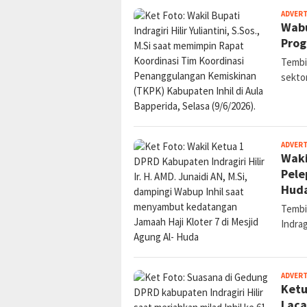
ADVER
Wabu
Prog
Tembil
sekto
ADVER
Waki
Pele
Hud
Tembi
Indragi
ADVER
Ketu
Laca