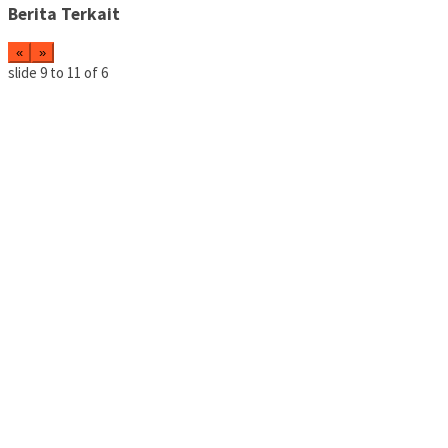
Berita Terkait
«
»
slide
10 to 12
of 6