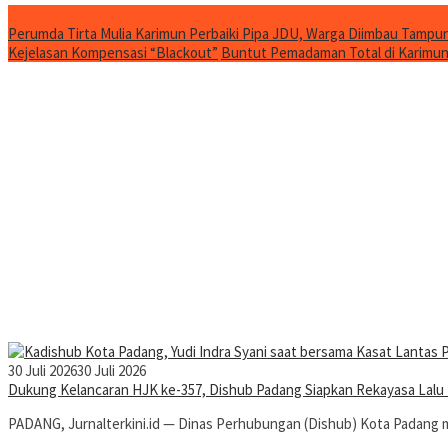
Jurnal Spesial
Perumda Tirta Mulia Karimun Perbaiki Pipa JDU, Warga Diimbau Tampun
Kejelasan Kompensasi “Blackout”
Buntut Pemadaman Total di Karimun, 
30 Juli 2026
30 Juli 2026
Dukung Kelancaran HJK ke-357, Dishub Padang Siapkan Rekayasa Lalu Li
PADANG, Jurnalterkini.id — Dinas Perhubungan (Dishub) Kota Padan