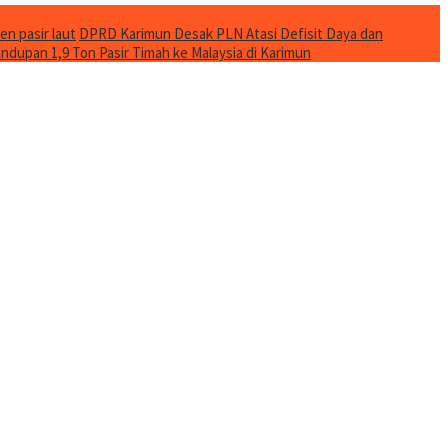
en pasir laut
DPRD Karimun Desak PLN Atasi Defisit Daya dan
ndupan 1,9 Ton Pasir Timah ke Malaysia di Karimun