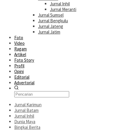
Jurnal Inhil
Jurnal Meranti
Jurnal Sumsel
Jurnal Bengkulu
Jurnal Jateng
Jurnal Jatim
Foto
Video
Ragam
Artikel
Foto Story
Profil
Opini
Editorial
Advertorial
Jurnal Karimun
Jurnal Batam
Jurnal Inhil
Dunia Maya
Bingkai Berita