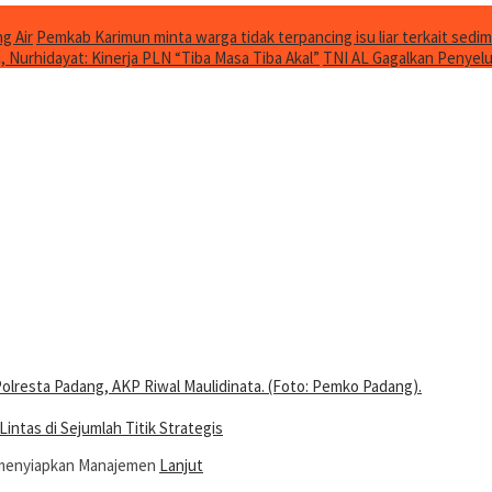
g Air
Pemkab Karimun minta warga tidak terpancing isu liar terkait sedim
Nurhidayat: Kinerja PLN “Tiba Masa Tiba Akal”
TNI AL Gagalkan Penyelu
ntas di Sejumlah Titik Strategis
g menyiapkan Manajemen
Lanjut