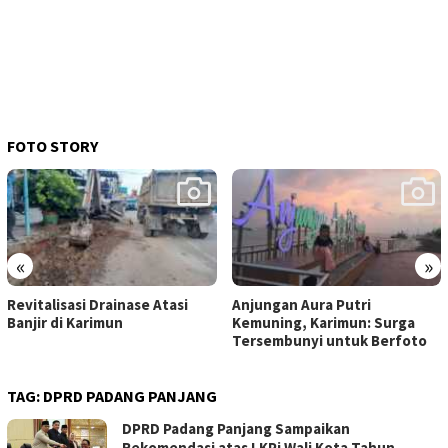
FOTO STORY
«
»
Revitalisasi Drainase Atasi
Anjungan Aura Putri
Banjir di Karimun
Kemuning, Karimun: Surga
Tersembunyi untuk Berfoto
TAG:
DPRD PADANG PANJANG
DPRD Padang Panjang Sampaikan
Rekomendasi atas LKPj Wali Kota Tahun