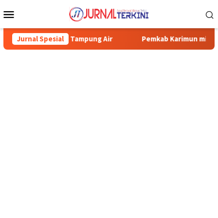
Menu
Mobile
au Tampung Air
Jurnal Spesial
Pemkab Karimun minta warga tidak terpanci