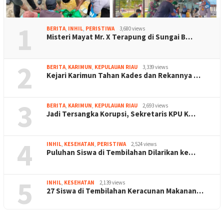
1
BERITA
,
INHIL
,
PERISTIWA
3,680 views
Misteri Mayat Mr. X Terapung di Sungai B…
2
BERITA
,
KARIMUN
,
KEPULAUAN RIAU
3,339 views
Kejari Karimun Tahan Kades dan Rekannya …
3
BERITA
,
KARIMUN
,
KEPULAUAN RIAU
2,693 views
Jadi Tersangka Korupsi, Sekretaris KPU K…
4
INHIL
,
KESEHATAN
,
PERISTIWA
2,524 views
Puluhan Siswa di Tembilahan Dilarikan ke…
5
INHIL
,
KESEHATAN
2,139 views
27 Siswa di Tembilahan Keracunan Makanan…