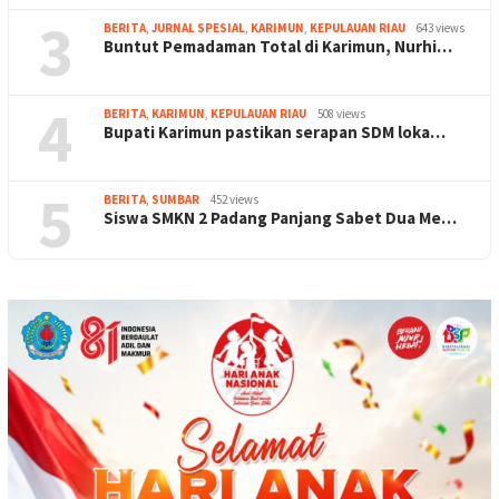
3
BERITA
,
JURNAL SPESIAL
,
KARIMUN
,
KEPULAUAN RIAU
643 views
Buntut Pemadaman Total di Karimun, Nurhi…
4
BERITA
,
KARIMUN
,
KEPULAUAN RIAU
508 views
Bupati Karimun pastikan serapan SDM loka…
5
BERITA
,
SUMBAR
452 views
Siswa SMKN 2 Padang Panjang Sabet Dua Me…