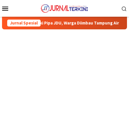
Menu
Mobile
 Perbaiki Pipa JDU, Warga Diimbau Tampung Air
Jurnal Spesial
Pemkab Ka