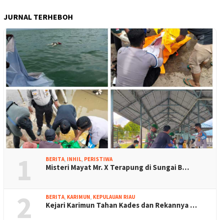
JURNAL TERHEBOH
1
BERITA
,
INHIL
,
PERISTIWA
Misteri Mayat Mr. X Terapung di Sungai B…
2
BERITA
,
KARIMUN
,
KEPULAUAN RIAU
Kejari Karimun Tahan Kades dan Rekannya …