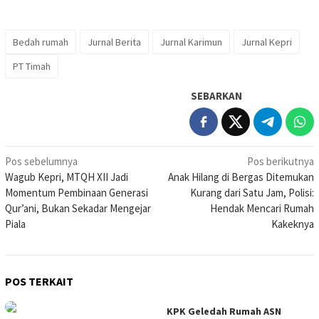
Bedah rumah
Jurnal Berita
Jurnal Karimun
Jurnal Kepri
PT Timah
SEBARKAN
Navigasi
Pos sebelumnya
Pos berikutnya
Wagub Kepri, MTQH XII Jadi
Anak Hilang di Bergas Ditemukan
pos
Momentum Pembinaan Generasi
Kurang dari Satu Jam, Polisi:
Qur’ani, Bukan Sekadar Mengejar
Hendak Mencari Rumah
Piala
Kakeknya
POS TERKAIT
KPK Geledah Rumah ASN