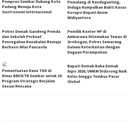
Pemprov Sumbar Dukung Kota
Pemalang di Randugunting,
Padang Menuju Kota
Diduga Kumpulkan Bukti Kasus
Gastronomi Internasional
Korupsi Bupati Anom
Widiyantoro
Polres Demak Gandeng Pemda
Pemilik Konter HP di
dan Sekolah Perkuat
Ambarawa Ditemukan Tewas di
Pencegahan Kenakalan Remaja
Grobogan, Polres Semarang
Berbasis Nilai Pancasila
Dalami Keterkaitan dengan
Dugaan Perampokan
Bupati Demak Buka Demak
Pemanfaatan Dana TKD di
Expo 2026, UMKM Didorong Naik
Dinas BMCKTR Sumbar untuk 18
Kelas hingga Tembus Pasar
Program Strategis Berjalan
Global
Sesuai Rencana