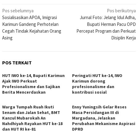
Navigasi
Pos sebelumnya
Pos berikutnya
Sosialisasikan APOA, Imigrasi
Jurnal Foto: Jelang Idul Adha,
pos
Karimun Gandeng Perhotelan
Bupati Herman Pacu OPD
Cegah Tindak Kejahatan Orang
Percepat Program dan Perkuat
Asing
Disiplin Kerja
POS TERKAIT
HUT IWO ke-14, Bupati Karimun
Peringati HUT ke-14, IWO
Ajak IWO Perkuat
Karimun dorong
Profesionalisme dan Sajikan
profesionalisme dan
Berita Mencerdaskan
kontribusi sosial
Warga Tumpah Ruah Ikuti
Enny Yuningsih Gelar Reses
Senam dan Jalan Sehat, BMT
Masa Persidangan III di
Kanzul Mubarokah An
Margadana, Jelaskan
Nahdhiyah Rayakan HUT ke-18
Perubahan Mekanisme Aspirasi
dan HUT RI ke-81
DPRD