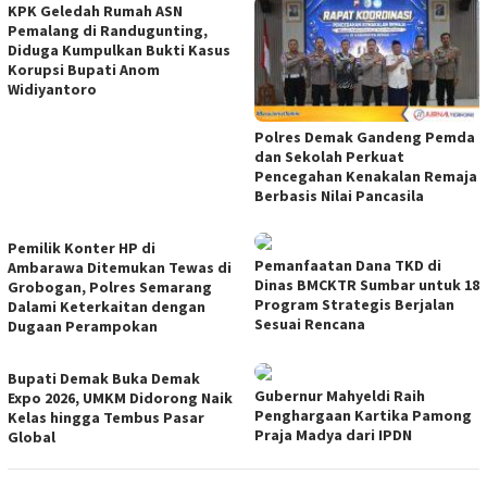
KPK Geledah Rumah ASN
Pemalang di Randugunting,
Diduga Kumpulkan Bukti Kasus
Korupsi Bupati Anom
Widiyantoro
Polres Demak Gandeng Pemda
dan Sekolah Perkuat
Pencegahan Kenakalan Remaja
Berbasis Nilai Pancasila
Pemilik Konter HP di
Pemanfaatan Dana TKD di
Ambarawa Ditemukan Tewas di
Dinas BMCKTR Sumbar untuk 18
Grobogan, Polres Semarang
Program Strategis Berjalan
Dalami Keterkaitan dengan
Sesuai Rencana
Dugaan Perampokan
Bupati Demak Buka Demak
Gubernur Mahyeldi Raih
Expo 2026, UMKM Didorong Naik
Penghargaan Kartika Pamong
Kelas hingga Tembus Pasar
Praja Madya dari IPDN
Global