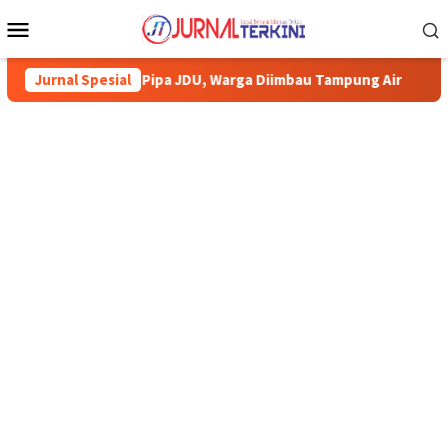
Menu
Mobile
ki Pipa JDU, Warga Diimbau Tampung Air
Jurnal Spesial
Pemkab Karimun m