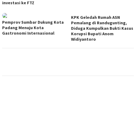
investasi ke FTZ
KPK Geledah Rumah ASN
Pemprov Sumbar Dukung Kota
Pemalang di Randugunting,
Padang Menuju Kota
Diduga Kumpulkan Bukti Kasus
Gastronomi Internasional
Korupsi Bupati Anom
Widiyantoro