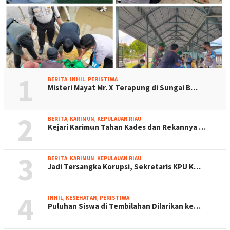
1
BERITA
,
INHIL
,
PERISTIWA
Misteri Mayat Mr. X Terapung di Sungai B…
2
BERITA
,
KARIMUN
,
KEPULAUAN RIAU
Kejari Karimun Tahan Kades dan Rekannya …
3
BERITA
,
KARIMUN
,
KEPULAUAN RIAU
Jadi Tersangka Korupsi, Sekretaris KPU K…
4
INHIL
,
KESEHATAN
,
PERISTIWA
Puluhan Siswa di Tembilahan Dilarikan ke…