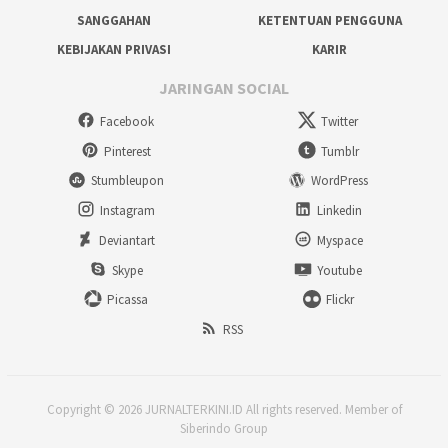
SANGGAHAN
KETENTUAN PENGGUNA
KEBIJAKAN PRIVASI
KARIR
JARINGAN SOCIAL
Facebook
Twitter
Pinterest
Tumblr
Stumbleupon
WordPress
Instagram
Linkedin
Deviantart
Myspace
Skype
Youtube
Picassa
Flickr
RSS
Copyright © 2026 JURNALTERKINI.ID All rights reserved. Member of
Siberindo Group