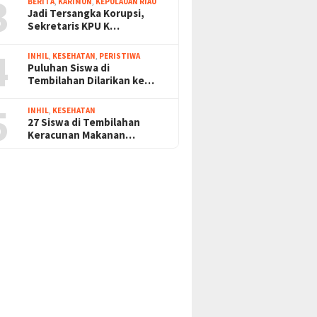
3
BERITA
,
KARIMUN
,
KEPULAUAN RIAU
Jadi Tersangka Korupsi,
Sekretaris KPU K…
4
INHIL
,
KESEHATAN
,
PERISTIWA
Puluhan Siswa di
Tembilahan Dilarikan ke…
5
INHIL
,
KESEHATAN
27 Siswa di Tembilahan
Keracunan Makanan…