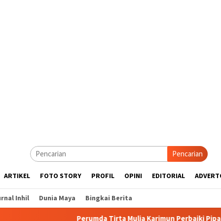
Pencarian
ARTIKEL
FOTO STORY
PROFIL
OPINI
EDITORIAL
ADVERT
rnal Inhil
Dunia Maya
Bingkai Berita
Perumda Tirta Mulia Karimun Perbaiki Pipa JDU, Warga Di