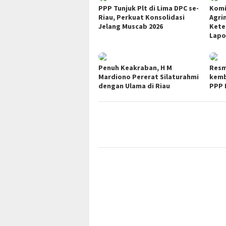
PPP Tunjuk Plt di Lima DPC se-
Komi
Riau, Perkuat Konsolidasi
Agri
Jelang Muscab 2026
Kete
Lapo
Penuh Keakraban, H M
Resmi
Mardiono Pererat Silaturahmi
kemb
dengan Ulama di Riau
PPP 