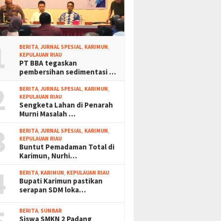
1
BERITA
,
JURNAL SPESIAL
,
KARIMUN
,
KEPULAUAN RIAU
PT BBA tegaskan
pembersihan sedimentasi …
2
BERITA
,
JURNAL SPESIAL
,
KARIMUN
,
KEPULAUAN RIAU
Sengketa Lahan di Penarah
Murni Masalah …
3
BERITA
,
JURNAL SPESIAL
,
KARIMUN
,
KEPULAUAN RIAU
Buntut Pemadaman Total di
Karimun, Nurhi…
4
BERITA
,
KARIMUN
,
KEPULAUAN RIAU
Bupati Karimun pastikan
serapan SDM loka…
BERITA
,
SUMBAR
Siswa SMKN 2 Padang