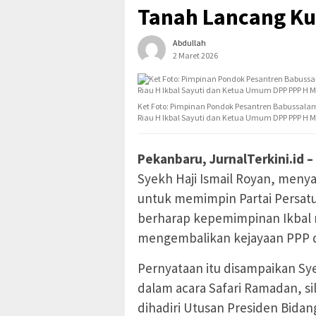
Tanah Lancang Ku
Abdullah
2 Maret 2026
Ket Foto: Pimpinan Pondok Pesantren Babussalam 
Riau H Ikbal Sayuti dan Ketua Umum DPP PPP H
Pekanbaru, JurnalTerkini.id –
Syekh Haji Ismail Royan, meny
untuk memimpin Partai Persatu
berharap kepemimpinan Ikbal
mengembalikan kejayaan PPP d
Pernyataan itu disampaikan S
dalam acara Safari Ramadan, s
dihadiri Utusan Presiden Bida