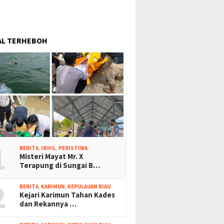
AL TERHEBOH
1
BERITA
,
INHIL
,
PERISTIWA
Misteri Mayat Mr. X
Terapung di Sungai B…
2
BERITA
,
KARIMUN
,
KEPULAUAN RIAU
Kejari Karimun Tahan Kades
dan Rekannya …