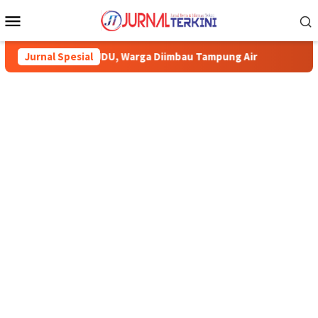
Menu
Mobile
, Warga Diimbau Tampung Air
Jurnal Spesial
Pemkab Karimun minta warga t