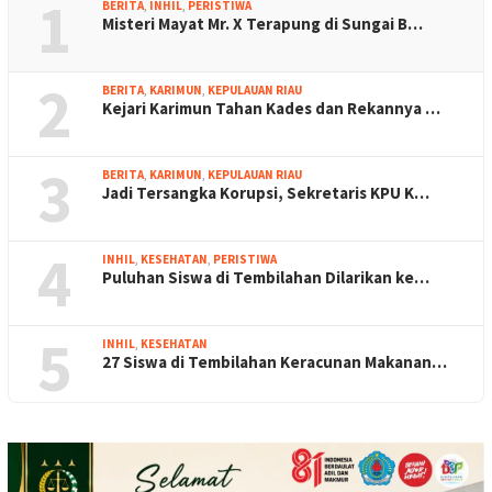
1
BERITA
,
INHIL
,
PERISTIWA
Misteri Mayat Mr. X Terapung di Sungai B…
2
BERITA
,
KARIMUN
,
KEPULAUAN RIAU
Kejari Karimun Tahan Kades dan Rekannya …
3
BERITA
,
KARIMUN
,
KEPULAUAN RIAU
Jadi Tersangka Korupsi, Sekretaris KPU K…
4
INHIL
,
KESEHATAN
,
PERISTIWA
Puluhan Siswa di Tembilahan Dilarikan ke…
5
INHIL
,
KESEHATAN
27 Siswa di Tembilahan Keracunan Makanan…