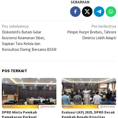
SEBARKAN
Navigasi
Pos sebelumnya
Pos berikutnya
Diskominfo Batam Gelar
Pimpin Korpri Brebes, Tahroni
pos
Asistensi Keamanan Siber,
Diminta Lebih Adapti
Siapkan Tata Kelola dan
Konsultasi Daring Bersama BSSN
POS TERKAIT
DPRD Minta Pemkab
Evaluasi LKPj 2025, DPRD Desak
Pamekasan Perkuat
Pemkab Benahi Prioritas