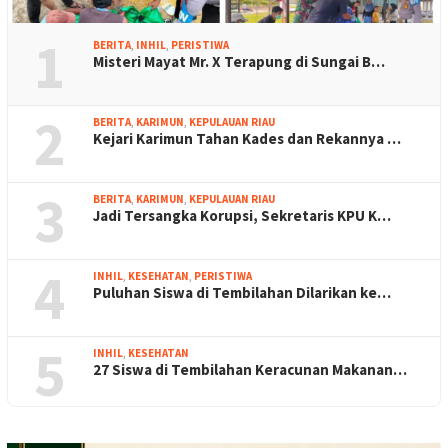
1
BERITA
,
INHIL
,
PERISTIWA
Misteri Mayat Mr. X Terapung di Sungai B…
2
BERITA
,
KARIMUN
,
KEPULAUAN RIAU
Kejari Karimun Tahan Kades dan Rekannya …
3
BERITA
,
KARIMUN
,
KEPULAUAN RIAU
Jadi Tersangka Korupsi, Sekretaris KPU K…
4
INHIL
,
KESEHATAN
,
PERISTIWA
Puluhan Siswa di Tembilahan Dilarikan ke…
5
INHIL
,
KESEHATAN
27 Siswa di Tembilahan Keracunan Makanan…