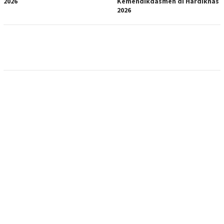
2026
Kemendikdasmen di Hardiknas
2026