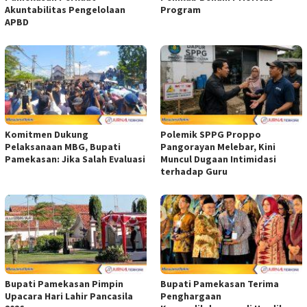
Akuntabilitas Pengelolaan
Program
APBD
Komitmen Dukung
Polemik SPPG Proppo
Pelaksanaan MBG, Bupati
Pangorayan Melebar, Kini
Pamekasan: Jika Salah Evaluasi
Muncul Dugaan Intimidasi
terhadap Guru
Bupati Pamekasan Pimpin
Bupati Pamekasan Terima
Upacara Hari Lahir Pancasila
Penghargaan