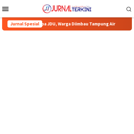
Menu
Mobile
JDU, Warga Diimbau Tampung Air
Jurnal Spesial
Pemkab Karimun minta warg