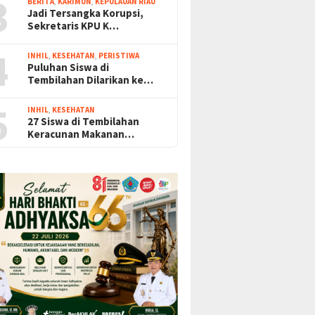
3
BERITA
,
KARIMUN
,
KEPULAUAN RIAU
Jadi Tersangka Korupsi,
Sekretaris KPU K…
4
INHIL
,
KESEHATAN
,
PERISTIWA
Puluhan Siswa di
Tembilahan Dilarikan ke…
5
INHIL
,
KESEHATAN
27 Siswa di Tembilahan
Keracunan Makanan…