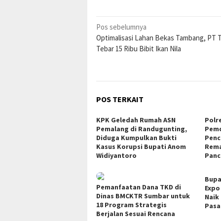
Navigasi
Pos sebelumnya
Optimalisasi Lahan Bekas Tambang, PT 
pos
Tebar 15 Ribu Bibit Ikan Nila
POS TERKAIT
KPK Geledah Rumah ASN
Polr
Pemalang di Randugunting,
Pemd
Diduga Kumpulkan Bukti
Penc
Kasus Korupsi Bupati Anom
Rema
Widiyantoro
Panc
Bupa
Pemanfaatan Dana TKD di
Expo
Dinas BMCKTR Sumbar untuk
Naik
18 Program Strategis
Pasa
Berjalan Sesuai Rencana