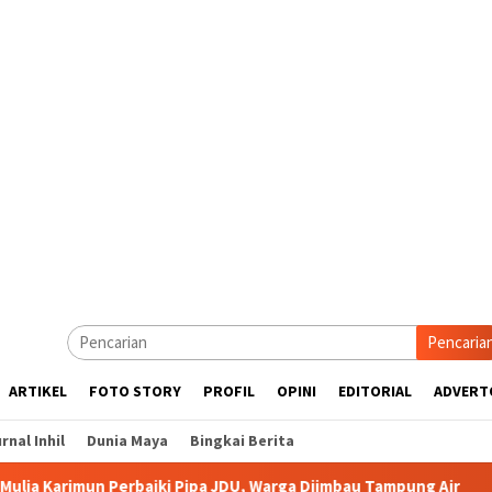
Pencaria
ARTIKEL
FOTO STORY
PROFIL
OPINI
EDITORIAL
ADVERT
rnal Inhil
Dunia Maya
Bingkai Berita
rbaiki Pipa JDU, Warga Diimbau Tampung Air
Pemkab Karim