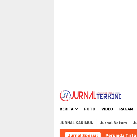
Loncat
tutup
ke
konten
BERITA
FOTO
VIDEO
RAGAM
JURNAL KARIMUN
Jurnal Batam
Ju
Jurnal Spesial
Perumda Tirta Mulia Karimun Pe