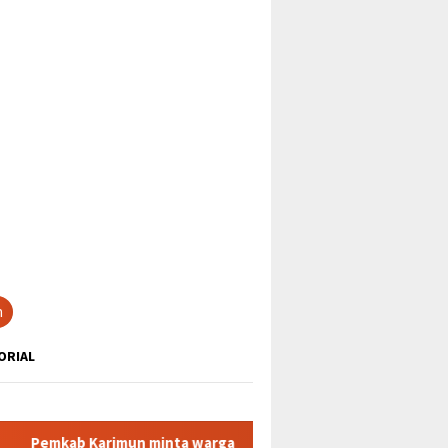
tutup
n
ORIAL
un minta warga tidak terpancing isu liar terkait sedimen pasir l