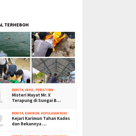
AL TERHEBOH
1
BERITA
,
INHIL
,
PERISTIWA
Misteri Mayat Mr. X
Terapung di Sungai B…
2
BERITA
,
KARIMUN
,
KEPULAUAN RIAU
Kejari Karimun Tahan Kades
dan Rekannya …