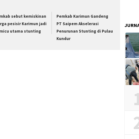
mkab sebut kemiskinan
Pemkab Karimun Gandeng
rga pesisir Karimun jadi
PT Saipem Akselerasi
JURN
micu utama stunting
Penurunan Stunting di Pulau
Kundur