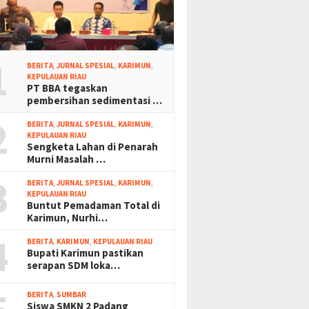
1
BERITA
,
JURNAL SPESIAL
,
KARIMUN
,
KEPULAUAN RIAU
PT BBA tegaskan
pembersihan sedimentasi …
2
BERITA
,
JURNAL SPESIAL
,
KARIMUN
,
KEPULAUAN RIAU
Sengketa Lahan di Penarah
Murni Masalah …
3
BERITA
,
JURNAL SPESIAL
,
KARIMUN
,
KEPULAUAN RIAU
Buntut Pemadaman Total di
Karimun, Nurhi…
4
BERITA
,
KARIMUN
,
KEPULAUAN RIAU
Bupati Karimun pastikan
serapan SDM loka…
BERITA
,
SUMBAR
Siswa SMKN 2 Padang