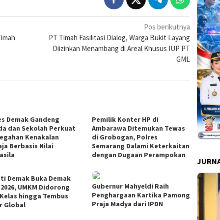
Pos berikutnya
Timah
PT Timah Fasilitasi Dialog, Warga Bukit Layang
Diizinkan Menambang di Areal Khusus IUP PT
GML
es Demak Gandeng
Pemilik Konter HP di
a dan Sekolah Perkuat
Ambarawa Ditemukan Tewas
egahan Kenakalan
di Grobogan, Polres
ja Berbasis Nilai
Semarang Dalami Keterkaitan
asila
dengan Dugaan Perampokan
JURNA
ti Demak Buka Demak
Gubernur Mahyeldi Raih
 2026, UMKM Didorong
Penghargaan Kartika Pamong
 Kelas hingga Tembus
Praja Madya dari IPDN
r Global