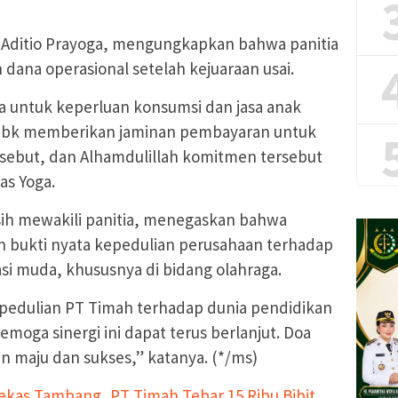
r, Aditio Prayoga, mengungkapkan bahwa panitia
ana operasional setelah kejuaraan usai.
 untuk keperluan konsumsi dan jasa anak
Tbk memberikan jaminan pembayaran untuk
sebut, dan Alhamdulillah komitmen tersebut
las Yoga.
ih mewakili panitia, menegaskan bahwa
bukti nyata kepedulian perusahaan terhadap
i muda, khususnya di bidang olahraga.
pedulian PT Timah terhadap dunia pendidikan
emoga sinergi ini dapat terus berlanjut. Doa
 maju dan sukses,” katanya. (*/ms)
ekas Tambang, PT Timah Tebar 15 Ribu Bibit