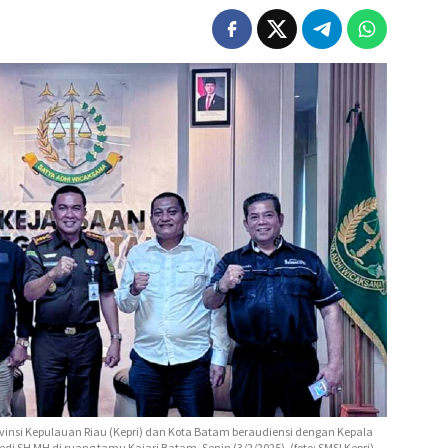
rovinsi Kepulauan Riau (Kepri) dan Kota Batam beraudiensi dengan Kepala
di SH MH di ruang tamu Kajari Batam, Senin (3/2/2025). (foto: SMSI Kepri)