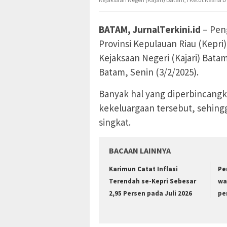
BATAM, JurnalTerkini.id
– Peng
Provinsi Kepulauan Riau (Kepr
Kejaksaan Negeri (Kajari) Batam
Batam, Senin (3/2/2025).
Banyak hal yang diperbincang
kekeluargaan tersebut, sehingg
singkat.
BACAAN LAINNYA
Karimun Catat Inflasi
Pe
Terendah se-Kepri Sebesar
wa
2,95 Persen pada Juli 2026
pe