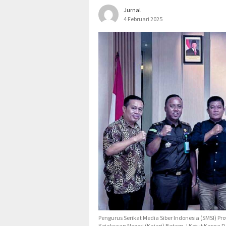
Jurnal
4 Februari 2025
Pengurus Serikat Media Siber Indonesia (SMSI) P
Kejaksaan Negeri (Kajari) Batam, I Ketut Kasna De