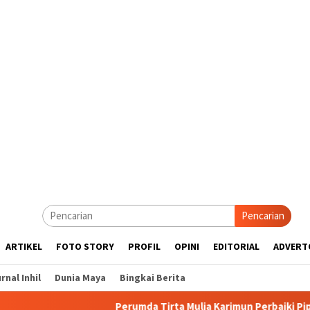
Pencarian
ARTIKEL
FOTO STORY
PROFIL
OPINI
EDITORIAL
ADVERT
rnal Inhil
Dunia Maya
Bingkai Berita
Perumda Tirta Mulia Karimun Perbaiki Pipa JDU, Warga 