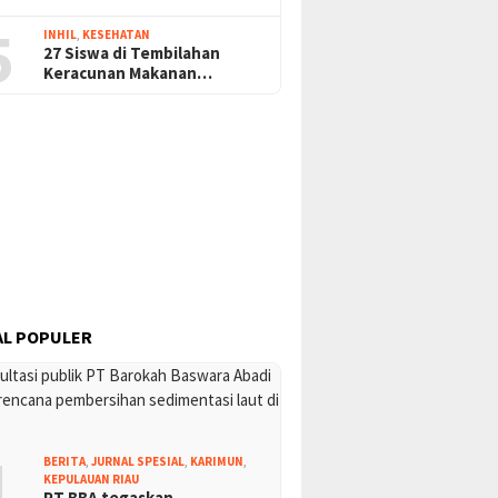
5
INHIL
,
KESEHATAN
27 Siswa di Tembilahan
Keracunan Makanan…
L POPULER
1
BERITA
,
JURNAL SPESIAL
,
KARIMUN
,
KEPULAUAN RIAU
PT BBA tegaskan