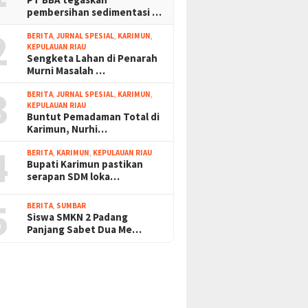
pembersihan sedimentasi …
2
BERITA
,
JURNAL SPESIAL
,
KARIMUN
,
KEPULAUAN RIAU
Sengketa Lahan di Penarah
Murni Masalah …
3
BERITA
,
JURNAL SPESIAL
,
KARIMUN
,
KEPULAUAN RIAU
Buntut Pemadaman Total di
Karimun, Nurhi…
4
BERITA
,
KARIMUN
,
KEPULAUAN RIAU
Bupati Karimun pastikan
serapan SDM loka…
5
BERITA
,
SUMBAR
Siswa SMKN 2 Padang
Panjang Sabet Dua Me…