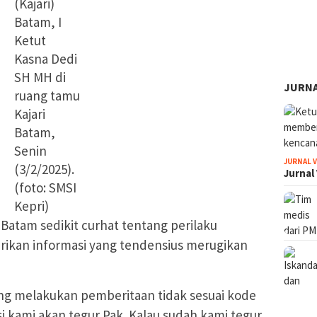
(Kajari)
Batam, I
Ketut
Kasna Dedi
SH MH di
JURNA
ruang tamu
Kajari
Batam,
Senin
JURNAL 
(3/2/2025).
Jurnal
(foto: SMSI
Kepri)
 Batam sedikit curhat tentang perilaku
kan informasi yang tendensius merugikan
ng melakukan pemberitaan tidak sesuai kode
asi kami akan tegur Pak. Kalau sudah kami tegur