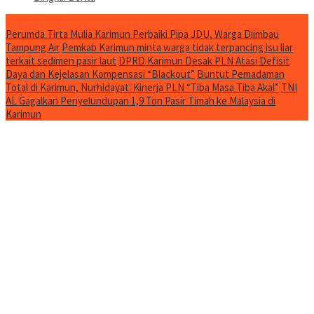
Jurnal Spesial
Perumda Tirta Mulia Karimun Perbaiki Pipa JDU, Warga Diimbau
Tampung Air
Pemkab Karimun minta warga tidak terpancing isu liar
terkait sedimen pasir laut
DPRD Karimun Desak PLN Atasi Defisit
Daya dan Kejelasan Kompensasi “Blackout”
Buntut Pemadaman
Total di Karimun, Nurhidayat: Kinerja PLN “Tiba Masa Tiba Akal”
TNI
AL Gagalkan Penyelundupan 1,9 Ton Pasir Timah ke Malaysia di
Karimun