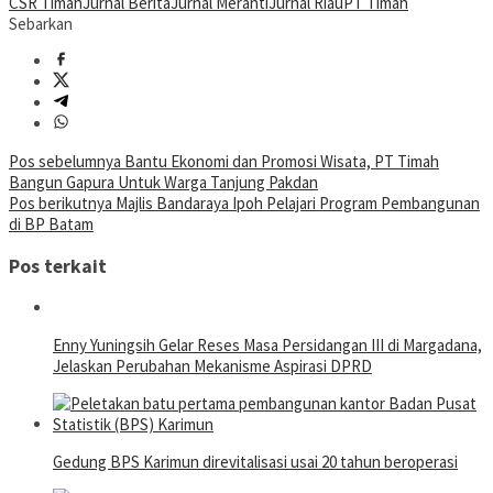
CSR Timah
Jurnal Berita
Jurnal Meranti
Jurnal Riau
PT Timah
Sebarkan
Navigasi
Pos sebelumnya
Bantu Ekonomi dan Promosi Wisata, PT Timah
Bangun Gapura Untuk Warga Tanjung Pakdan
pos
Pos berikutnya
Majlis Bandaraya Ipoh Pelajari Program Pembangunan
di BP Batam
Pos terkait
Enny Yuningsih Gelar Reses Masa Persidangan III di Margadana,
Jelaskan Perubahan Mekanisme Aspirasi DPRD
Gedung BPS Karimun direvitalisasi usai 20 tahun beroperasi