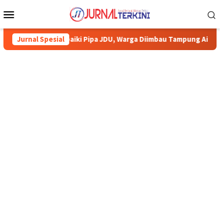
Menu
Mobile
Karimun Perbaiki Pipa JDU, Warga Diimbau Tampung Air
Jurnal Spesial
Pe