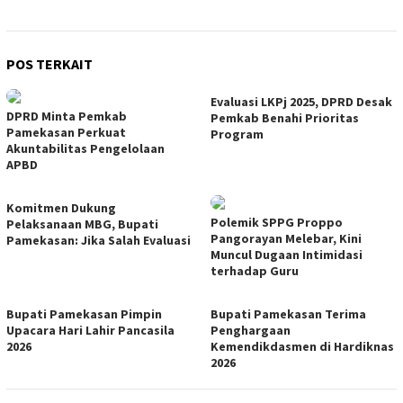
POS TERKAIT
Evaluasi LKPj 2025, DPRD Desak
DPRD Minta Pemkab
Pemkab Benahi Prioritas
Pamekasan Perkuat
Program
Akuntabilitas Pengelolaan
APBD
Komitmen Dukung
Polemik SPPG Proppo
Pelaksanaan MBG, Bupati
Pangorayan Melebar, Kini
Pamekasan: Jika Salah Evaluasi
Muncul Dugaan Intimidasi
terhadap Guru
Bupati Pamekasan Pimpin
Bupati Pamekasan Terima
Upacara Hari Lahir Pancasila
Penghargaan
2026
Kemendikdasmen di Hardiknas
2026