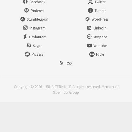
Facebook
Twitter
Pinterest
Tumblr
Stumbleupon
WordPress
Instagram
Linkedin
Deviantart
Myspace
Skype
Youtube
Picassa
Flickr
RSS
Copyright © 2026 JURNALTERKINI.ID All rights reserved. Member of
Siberindo Group