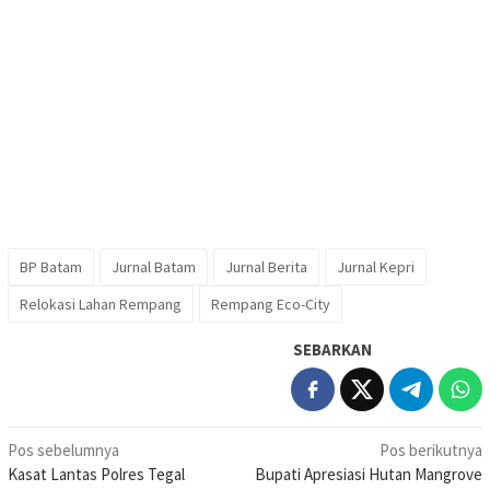
BP Batam
Jurnal Batam
Jurnal Berita
Jurnal Kepri
Relokasi Lahan Rempang
Rempang Eco-City
SEBARKAN
Navigasi
Pos sebelumnya
Pos berikutnya
Kasat Lantas Polres Tegal
Bupati Apresiasi Hutan Mangrove
pos