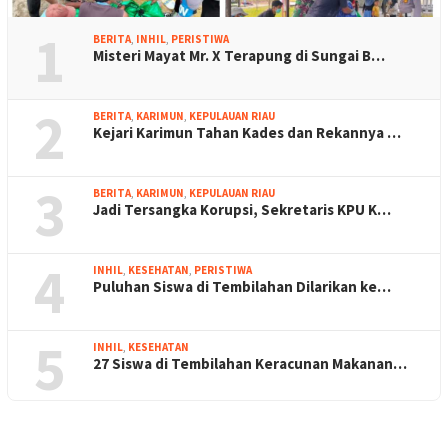
1
BERITA
,
INHIL
,
PERISTIWA
Misteri Mayat Mr. X Terapung di Sungai B…
2
BERITA
,
KARIMUN
,
KEPULAUAN RIAU
Kejari Karimun Tahan Kades dan Rekannya …
3
BERITA
,
KARIMUN
,
KEPULAUAN RIAU
Jadi Tersangka Korupsi, Sekretaris KPU K…
4
INHIL
,
KESEHATAN
,
PERISTIWA
Puluhan Siswa di Tembilahan Dilarikan ke…
5
INHIL
,
KESEHATAN
27 Siswa di Tembilahan Keracunan Makanan…