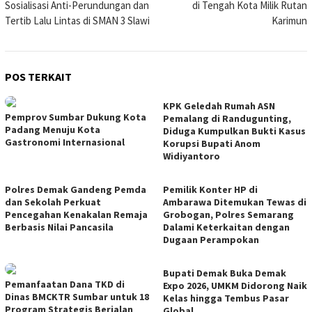
Sosialisasi Anti-Perundungan dan
di Tengah Kota Milik Rutan
Tertib Lalu Lintas di SMAN 3 Slawi
Karimun
POS TERKAIT
KPK Geledah Rumah ASN
Pemprov Sumbar Dukung Kota
Pemalang di Randugunting,
Padang Menuju Kota
Diduga Kumpulkan Bukti Kasus
Gastronomi Internasional
Korupsi Bupati Anom
Widiyantoro
Polres Demak Gandeng Pemda
Pemilik Konter HP di
dan Sekolah Perkuat
Ambarawa Ditemukan Tewas di
Pencegahan Kenakalan Remaja
Grobogan, Polres Semarang
Berbasis Nilai Pancasila
Dalami Keterkaitan dengan
Dugaan Perampokan
Bupati Demak Buka Demak
Pemanfaatan Dana TKD di
Expo 2026, UMKM Didorong Naik
Dinas BMCKTR Sumbar untuk 18
Kelas hingga Tembus Pasar
Program Strategis Berjalan
Global