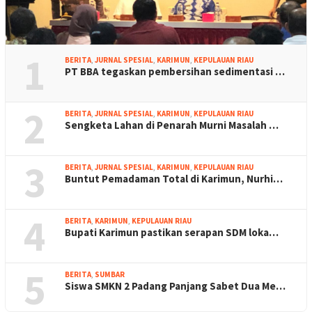
1
BERITA
,
JURNAL SPESIAL
,
KARIMUN
,
KEPULAUAN RIAU
PT BBA tegaskan pembersihan sedimentasi …
2
BERITA
,
JURNAL SPESIAL
,
KARIMUN
,
KEPULAUAN RIAU
Sengketa Lahan di Penarah Murni Masalah …
3
BERITA
,
JURNAL SPESIAL
,
KARIMUN
,
KEPULAUAN RIAU
Buntut Pemadaman Total di Karimun, Nurhi…
4
BERITA
,
KARIMUN
,
KEPULAUAN RIAU
Bupati Karimun pastikan serapan SDM loka…
5
BERITA
,
SUMBAR
Siswa SMKN 2 Padang Panjang Sabet Dua Me…