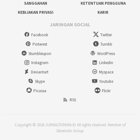
SANGGAHAN
KETENTUAN PENGGUNA
KEBIJAKAN PRIVASI
KARIR
JARINGAN SOCIAL
Facebook
Twitter
Pinterest
Tumblr
Stumbleupon
WordPress
Instagram
Linkedin
Deviantart
Myspace
Skype
Youtube
Picassa
Flickr
RSS
Copyright © 2026 JURNALTERKINI.ID All rights reserved. Member of
Siberindo Group