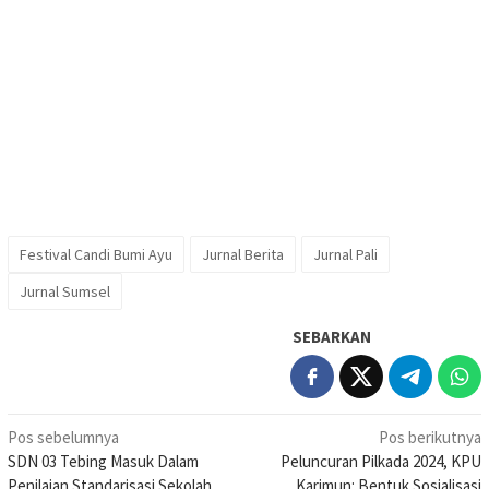
Festival Candi Bumi Ayu
Jurnal Berita
Jurnal Pali
Jurnal Sumsel
SEBARKAN
Navigasi
Pos sebelumnya
Pos berikutnya
SDN 03 Tebing Masuk Dalam
Peluncuran Pilkada 2024, KPU
pos
Penilaian Standarisasi Sekolah
Karimun: Bentuk Sosialisasi