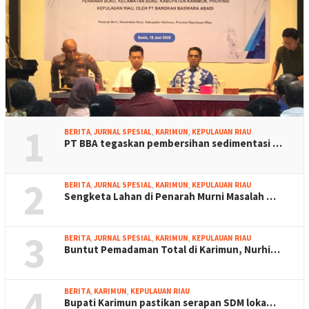
1
BERITA
,
JURNAL SPESIAL
,
KARIMUN
,
KEPULAUAN RIAU
PT BBA tegaskan pembersihan sedimentasi …
2
BERITA
,
JURNAL SPESIAL
,
KARIMUN
,
KEPULAUAN RIAU
Sengketa Lahan di Penarah Murni Masalah …
3
BERITA
,
JURNAL SPESIAL
,
KARIMUN
,
KEPULAUAN RIAU
Buntut Pemadaman Total di Karimun, Nurhi…
4
BERITA
,
KARIMUN
,
KEPULAUAN RIAU
Bupati Karimun pastikan serapan SDM loka…