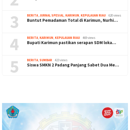
3
BERITA
,
JURNAL SPESIAL
,
KARIMUN
,
KEPULAUAN RIAU
620 views
Buntut Pemadaman Total di Karimun, Nurhi…
4
BERITA
,
KARIMUN
,
KEPULAUAN RIAU
469 views
Bupati Karimun pastikan serapan SDM loka…
5
BERITA
,
SUMBAR
423 views
Siswa SMKN 2 Padang Panjang Sabet Dua Me…