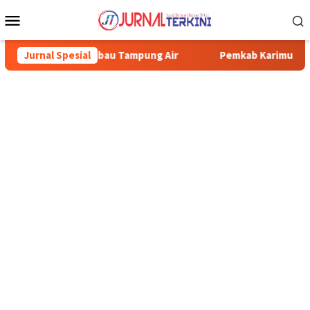
Menu
Mobile
rga Diimbau Tampung Air
Jurnal Spesial
Pemkab Karimun minta warga tidak