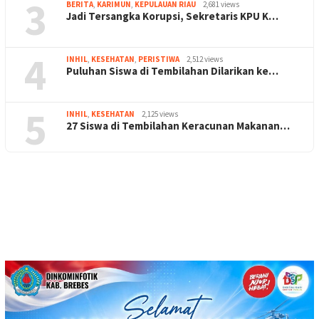
3
BERITA
,
KARIMUN
,
KEPULAUAN RIAU
2,681 views
Jadi Tersangka Korupsi, Sekretaris KPU K…
4
INHIL
,
KESEHATAN
,
PERISTIWA
2,512 views
Puluhan Siswa di Tembilahan Dilarikan ke…
5
INHIL
,
KESEHATAN
2,125 views
27 Siswa di Tembilahan Keracunan Makanan…