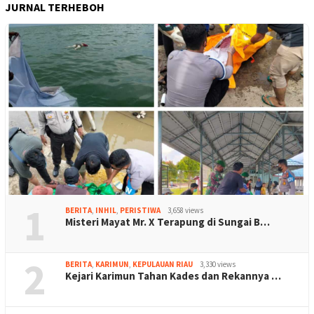
JURNAL TERHEBOH
1
BERITA
,
INHIL
,
PERISTIWA
3,658 views
Misteri Mayat Mr. X Terapung di Sungai B…
2
BERITA
,
KARIMUN
,
KEPULAUAN RIAU
3,330 views
Kejari Karimun Tahan Kades dan Rekannya …