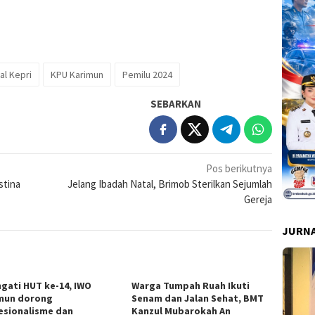
al Kepri
KPU Karimun
Pemilu 2024
SEBARKAN
Pos berikutnya
stina
Jelang Ibadah Natal, Brimob Sterilkan Sejumlah
Gereja
JURNA
ngati HUT ke-14, IWO
Warga Tumpah Ruah Ikuti
mun dorong
Senam dan Jalan Sehat, BMT
esionalisme dan
Kanzul Mubarokah An