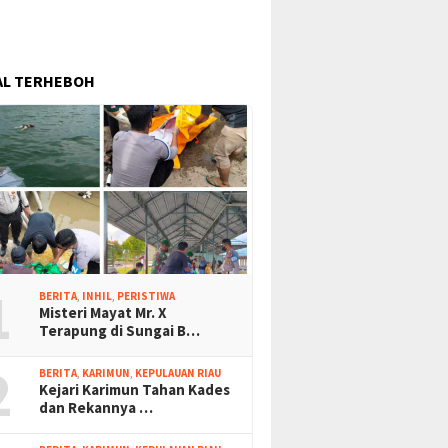
AL TERHEBOH
1
BERITA
,
INHIL
,
PERISTIWA
Misteri Mayat Mr. X
Terapung di Sungai B…
2
BERITA
,
KARIMUN
,
KEPULAUAN RIAU
Kejari Karimun Tahan Kades
dan Rekannya …