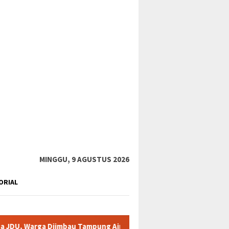
tutup
MINGGU, 9 AGUSTUS 2026
ORIAL
iimbau Tampung Air
Pemkab Karimun minta warga tidak terp