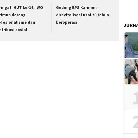
ringati HUT ke-14, IWO
Gedung BPS Karimun
rimun dorong
direvitalisasi usai 20 tahun
ofesionalisme dan
beroperasi
JURN
ntribusi sosial