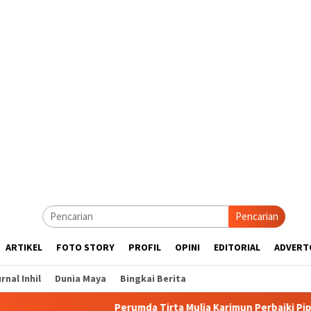
Pencarian
ARTIKEL
FOTO STORY
PROFIL
OPINI
EDITORIAL
ADVERT
rnal Inhil
Dunia Maya
Bingkai Berita
Perumda Tirta Mulia Karimun Perbaiki Pipa JDU, Warga D