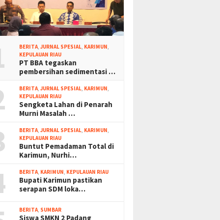
1
BERITA
,
JURNAL SPESIAL
,
KARIMUN
,
KEPULAUAN RIAU
PT BBA tegaskan
pembersihan sedimentasi …
2
BERITA
,
JURNAL SPESIAL
,
KARIMUN
,
KEPULAUAN RIAU
Sengketa Lahan di Penarah
Murni Masalah …
3
BERITA
,
JURNAL SPESIAL
,
KARIMUN
,
KEPULAUAN RIAU
Buntut Pemadaman Total di
Karimun, Nurhi…
4
BERITA
,
KARIMUN
,
KEPULAUAN RIAU
Bupati Karimun pastikan
serapan SDM loka…
BERITA
,
SUMBAR
Siswa SMKN 2 Padang