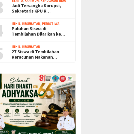
3
BERITA
,
KARIMUN
,
KEPULAUAN RIAU
Jadi Tersangka Korupsi,
Sekretaris KPU K…
4
INHIL
,
KESEHATAN
,
PERISTIWA
Puluhan Siswa di
Tembilahan Dilarikan ke…
5
INHIL
,
KESEHATAN
27 Siswa di Tembilahan
Keracunan Makanan…