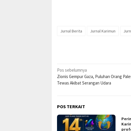
Jurnal Berita
Jurnal Karimun
Jurn
Navigasi
Pos sebelumnya
Zionis Gempur Gaza, Puluhan Orang Pale
pos
Tewas Akibat Serangan Udara
POS TERKAIT
Peri
Kari
prof