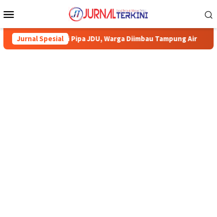
Menu
Mobile
imun Perbaiki Pipa JDU, Warga Diimbau Tampung Air
Jurnal Spesial
Pemk