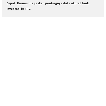
Bupati Karimun tegaskan pentingnya data akurat tarik
investasi ke FTZ