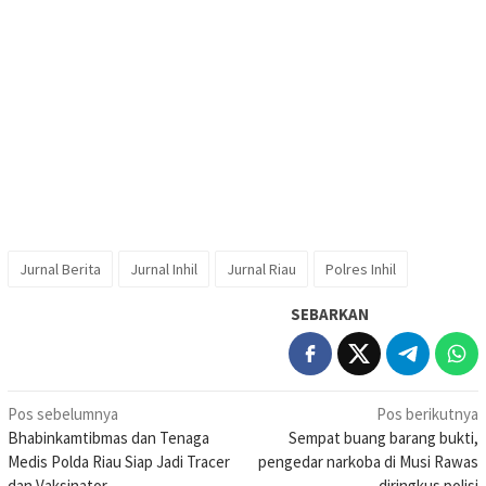
Jurnal Berita
Jurnal Inhil
Jurnal Riau
Polres Inhil
SEBARKAN
Navigasi
Pos sebelumnya
Pos berikutnya
Bhabinkamtibmas dan Tenaga
Sempat buang barang bukti,
pos
Medis Polda Riau Siap Jadi Tracer
pengedar narkoba di Musi Rawas
dan Vaksinator
diringkus polisi