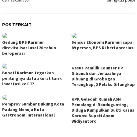
POS TERKAIT
Gedung BPS Karimun
Sensus Ekonomi Karimun capai
direvitalisasi usai 20 tahun
89 persen, BPS RI beri apresiasi
beroperasi
Kasus Pemilik Counter HP
Bupati Karimun tegaskan
Dibunuh dan Jenazahnya
pentingnya data akurat tarik
Dibuang di Grobogan
investasi ke FTZ
Terungkap, 2 Pelaku Ditangkap
KPK Geledah Rumah ASN
Pemprov Sumbar Dukung Kota
Pemalang di Randugunting,
Padang Menuju Kota
Diduga Kumpulkan Bukti Kasus
Gastronomi Internasional
Korupsi Bupati Anom
Widiyantoro