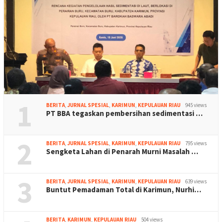
1
BERITA
,
JURNAL SPESIAL
,
KARIMUN
,
KEPULAUAN RIAU
945 views
PT BBA tegaskan pembersihan sedimentasi …
2
BERITA
,
JURNAL SPESIAL
,
KARIMUN
,
KEPULAUAN RIAU
795 views
Sengketa Lahan di Penarah Murni Masalah …
3
BERITA
,
JURNAL SPESIAL
,
KARIMUN
,
KEPULAUAN RIAU
639 views
Buntut Pemadaman Total di Karimun, Nurhi…
BERITA
,
KARIMUN
,
KEPULAUAN RIAU
504 views