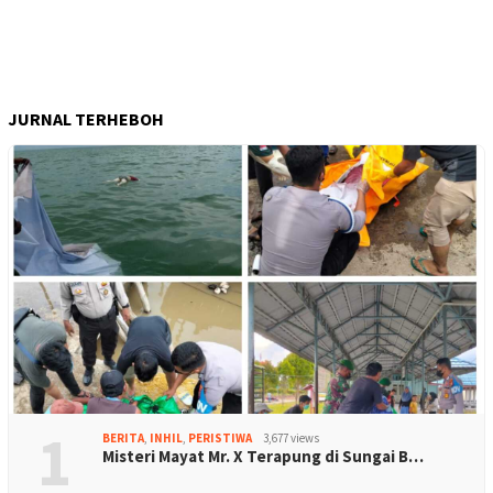
JURNAL TERHEBOH
1
BERITA
,
INHIL
,
PERISTIWA
3,677 views
Misteri Mayat Mr. X Terapung di Sungai B…