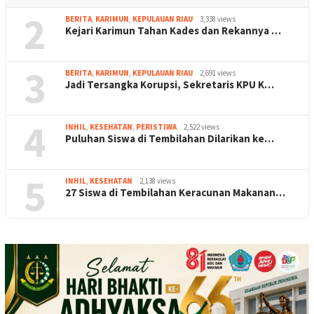
2
BERITA
,
KARIMUN
,
KEPULAUAN RIAU
3,338 views
Kejari Karimun Tahan Kades dan Rekannya …
3
BERITA
,
KARIMUN
,
KEPULAUAN RIAU
2,691 views
Jadi Tersangka Korupsi, Sekretaris KPU K…
4
INHIL
,
KESEHATAN
,
PERISTIWA
2,522 views
Puluhan Siswa di Tembilahan Dilarikan ke…
5
INHIL
,
KESEHATAN
2,138 views
27 Siswa di Tembilahan Keracunan Makanan…