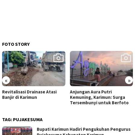
FOTO STORY
«
»
Revitalisasi Drainase Atasi
Anjungan Aura Putri
Banjir di Karimun
Kemuning, Karimun: Surga
Tersembunyi untuk Berfoto
TAG:
PUJAKESUMA
Bupati Karimun Hadiri Pengukuhan Pengurus
Pujakesuma Kabupaten Karimun