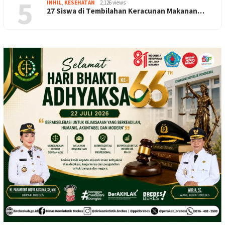
5
INHIL
,
KESEHATAN
2,126 views
27 Siswa di Tembilahan Keracunan Makanan…