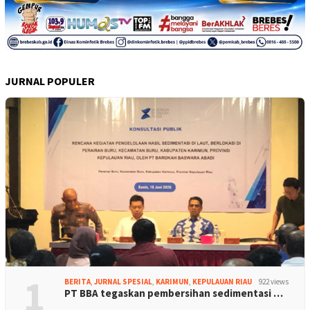
JURNAL POPULER
1
BERITA
,
JURNAL SPESIAL
,
KARIMUN
,
KEPULAUAN RIAU
922 views
PT BBA tegaskan pembersihan sedimentasi …