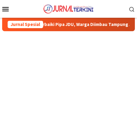
Menu
Mobile
aiki Pipa JDU, Warga Diimbau Tampung Air
Jurnal Spesial
Pemkab Karimun