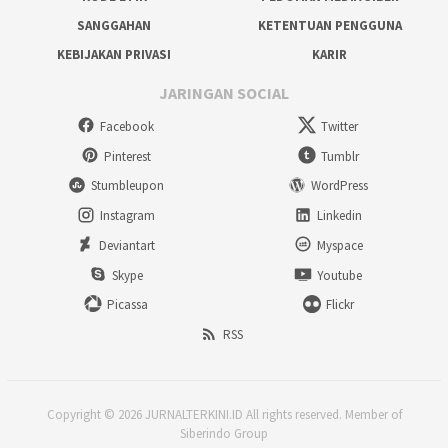
SANGGAHAN
KETENTUAN PENGGUNA
KEBIJAKAN PRIVASI
KARIR
JARINGAN SOCIAL
Facebook
Twitter
Pinterest
Tumblr
Stumbleupon
WordPress
Instagram
Linkedin
Deviantart
Myspace
Skype
Youtube
Picassa
Flickr
RSS
Copyright © 2026 JURNALTERKINI.ID All rights reserved. Member of
Siberindo Group