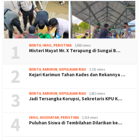
1
BERITA
,
INHIL
,
PERISTIWA
3,660 views
Misteri Mayat Mr. X Terapung di Sungai B…
2
BERITA
,
KARIMUN
,
KEPULAUAN RIAU
3,331 views
Kejari Karimun Tahan Kades dan Rekannya …
3
BERITA
,
KARIMUN
,
KEPULAUAN RIAU
2,683 views
Jadi Tersangka Korupsi, Sekretaris KPU K…
4
INHIL
,
KESEHATAN
,
PERISTIWA
2,514 views
Puluhan Siswa di Tembilahan Dilarikan ke…