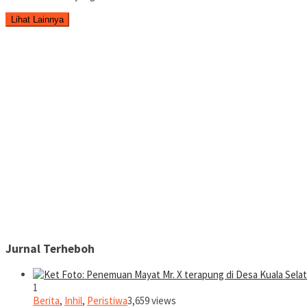
Lihat Lainnya
Jurnal Terheboh
1
Berita
,
Inhil
,
Peristiwa
3,659 views