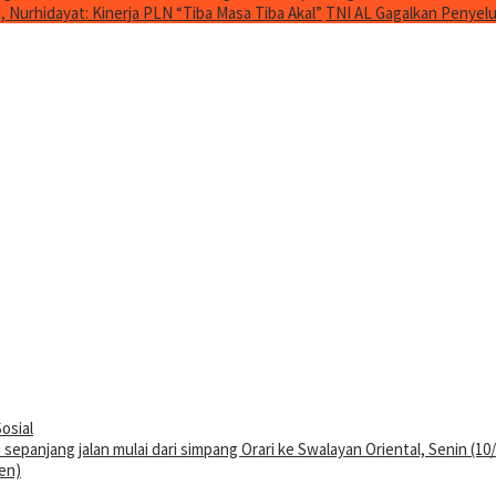
Nurhidayat: Kinerja PLN “Tiba Masa Tiba Akal”
TNI AL Gagalkan Penyelu
osial