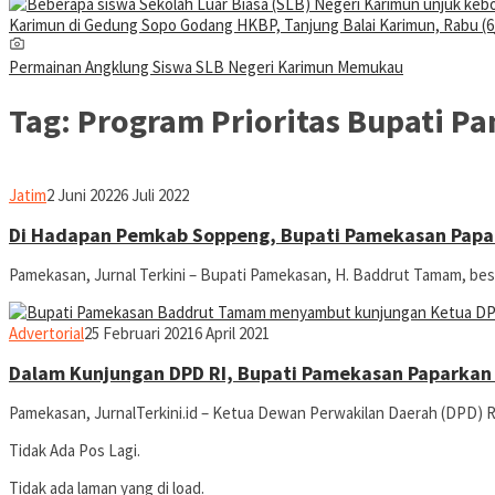
Permainan Angklung Siswa SLB Negeri Karimun Memukau
Tag:
Program Prioritas Bupati P
Moh
Jatim
2 Juni 2022
6 Juli 2022
Rofiki
Di Hadapan Pemkab Soppeng, Bupati Pamekasan Papar
Pamekasan, Jurnal Terkini – Bupati Pamekasan, H. Baddrut Tamam, be
jurnal
Advertorial
25 Februari 2021
6 April 2021
Dalam Kunjungan DPD RI, Bupati Pamekasan Paparkan 
Pamekasan, JurnalTerkini.id – Ketua Dewan Perwakilan Daerah (DPD) R
Tidak Ada Pos Lagi.
Tidak ada laman yang di load.