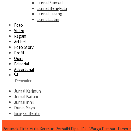
Jurnal Sumsel
Jurnal Bengkulu
Jurnal Jateng
Jurnal Jatim
Foto
Video
Ragam
Artikel
Foto Story
Profil
Opini
Editorial
Advertorial
Jurnal Karimun
Jurnal Batam
Jurnal Inhil
Dunia Maya
Bingkai Berita
Jurnal Spesial
Perumda Tirta Mulia Karimun Perbaiki Pipa JDU, Warga Diimbau Tampun