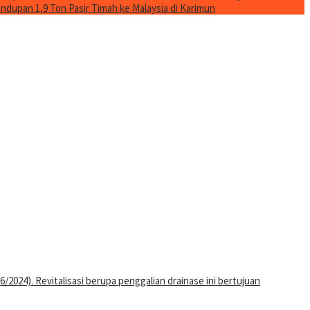
ndupan 1,9 Ton Pasir Timah ke Malaysia di Karimun