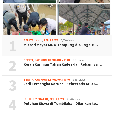
1
BERITA
,
INHIL
,
PERISTIWA
3,670 views
Misteri Mayat Mr. X Terapung di Sungai B…
2
BERITA
,
KARIMUN
,
KEPULAUAN RIAU
3,337 views
Kejari Karimun Tahan Kades dan Rekannya …
3
BERITA
,
KARIMUN
,
KEPULAUAN RIAU
2,687 views
Jadi Tersangka Korupsi, Sekretaris KPU K…
4
INHIL
,
KESEHATAN
,
PERISTIWA
2,520 views
Puluhan Siswa di Tembilahan Dilarikan ke…