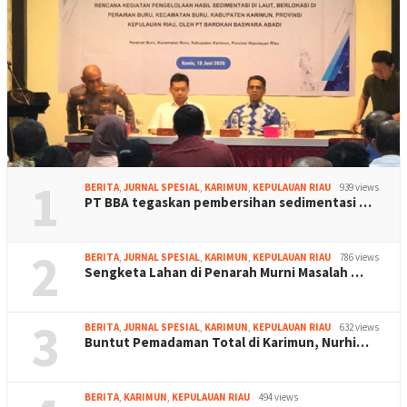
1
BERITA
,
JURNAL SPESIAL
,
KARIMUN
,
KEPULAUAN RIAU
939 views
PT BBA tegaskan pembersihan sedimentasi …
2
BERITA
,
JURNAL SPESIAL
,
KARIMUN
,
KEPULAUAN RIAU
786 views
Sengketa Lahan di Penarah Murni Masalah …
3
BERITA
,
JURNAL SPESIAL
,
KARIMUN
,
KEPULAUAN RIAU
632 views
Buntut Pemadaman Total di Karimun, Nurhi…
BERITA
,
KARIMUN
,
KEPULAUAN RIAU
494 views