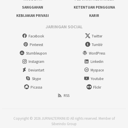
SANGGAHAN
KETENTUAN PENGGUNA
KEBIJAKAN PRIVASI
KARIR
JARINGAN SOCIAL
Facebook
Twitter
Pinterest
Tumblr
Stumbleupon
WordPress
Instagram
Linkedin
Deviantart
Myspace
Skype
Youtube
Picassa
Flickr
RSS
Copyright © 2026 JURNALTERKINI.ID All rights reserved. Member of
Siberindo Group