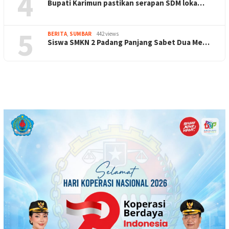
4
Bupati Karimun pastikan serapan SDM loka…
5
BERITA
,
SUMBAR
442 views
Siswa SMKN 2 Padang Panjang Sabet Dua Me…