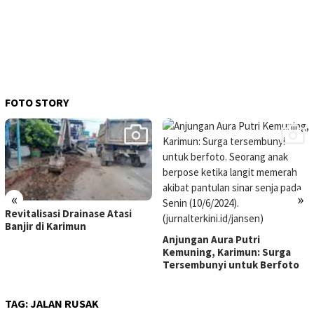
FOTO STORY
«
»
Revitalisasi Drainase Atasi
Banjir di Karimun
Anjungan Aura Putri
Kemuning, Karimun: Surga
Tersembunyi untuk Berfoto
TAG:
JALAN RUSAK