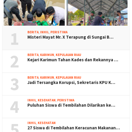
1
BERITA
,
INHIL
,
PERISTIWA
Misteri Mayat Mr. X Terapung di Sungai B…
2
BERITA
,
KARIMUN
,
KEPULAUAN RIAU
Kejari Karimun Tahan Kades dan Rekannya …
3
BERITA
,
KARIMUN
,
KEPULAUAN RIAU
Jadi Tersangka Korupsi, Sekretaris KPU K…
4
INHIL
,
KESEHATAN
,
PERISTIWA
Puluhan Siswa di Tembilahan Dilarikan ke…
5
INHIL
,
KESEHATAN
27 Siswa di Tembilahan Keracunan Makanan…