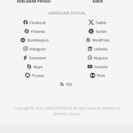
KEBIJAKAN PRIVASI
KARIR
JARINGAN SOCIAL
Facebook
Twitter
Pinterest
Tumblr
Stumbleupon
WordPress
Instagram
Linkedin
Deviantart
Myspace
Skype
Youtube
Picassa
Flickr
RSS
Copyright © 2026 JURNALTERKINI.ID All rights reserved. Member of
Siberindo Group