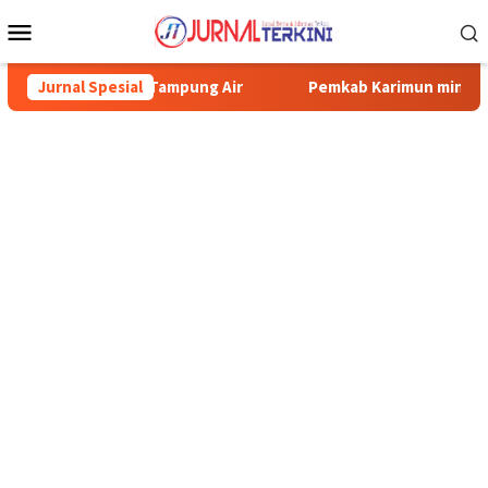
Menu
Mobile
bau Tampung Air
Jurnal Spesial
Pemkab Karimun minta warga tidak terpan