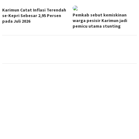
Karimun Catat Inflasi Terendah
Pemkab sebut kemiskinan
se-Kepri Sebesar 2,95 Persen
warga pesisir Karimun jadi
pada Juli 2026
pemicu utama stunting