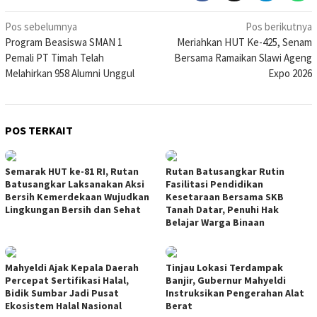
Navigasi
Pos sebelumnya
Pos berikutnya
Program Beasiswa SMAN 1
Meriahkan HUT Ke-425, Senam
pos
Pemali PT Timah Telah
Bersama Ramaikan Slawi Ageng
Melahirkan 958 Alumni Unggul
Expo 2026
POS TERKAIT
Semarak HUT ke-81 RI, Rutan
Rutan Batusangkar Rutin
Batusangkar Laksanakan Aksi
Fasilitasi Pendidikan
Bersih Kemerdekaan Wujudkan
Kesetaraan Bersama SKB
Lingkungan Bersih dan Sehat
Tanah Datar, Penuhi Hak
Belajar Warga Binaan
Mahyeldi Ajak Kepala Daerah
Tinjau Lokasi Terdampak
Percepat Sertifikasi Halal,
Banjir, Gubernur Mahyeldi
Bidik Sumbar Jadi Pusat
Instruksikan Pengerahan Alat
Ekosistem Halal Nasional
Berat