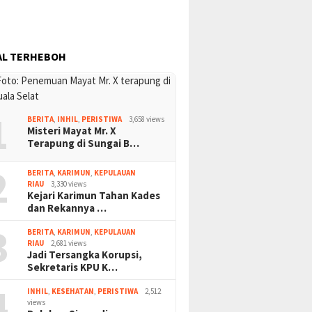
AL TERHEBOH
1
BERITA
,
INHIL
,
PERISTIWA
3,658 views
Misteri Mayat Mr. X
Terapung di Sungai B…
2
BERITA
,
KARIMUN
,
KEPULAUAN
RIAU
3,330 views
Kejari Karimun Tahan Kades
dan Rekannya …
3
BERITA
,
KARIMUN
,
KEPULAUAN
RIAU
2,681 views
Jadi Tersangka Korupsi,
Sekretaris KPU K…
4
INHIL
,
KESEHATAN
,
PERISTIWA
2,512
views