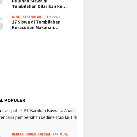
Puluhan Siswa di
Tembilahan Dilarikan ke…
5
INHIL
,
KESEHATAN
2,125 views
27 Siswa di Tembilahan
Keracunan Makanan…
L POPULER
BERITA
,
JURNAL SPESIAL
,
KARIMUN
,