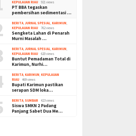
1
KEPULAUAN RIAU
921 views
PT BBA tegaskan
pembersihan sedimentasi …
2
BERITA
,
JURNAL SPESIAL
,
KARIMUN
,
KEPULAUAN RIAU
762 views
Sengketa Lahan di Penarah
Murni Masalah …
3
BERITA
,
JURNAL SPESIAL
,
KARIMUN
,
KEPULAUAN RIAU
620 views
Buntut Pemadaman Total di
Karimun, Nurhi…
4
BERITA
,
KARIMUN
,
KEPULAUAN
RIAU
469 views
Bupati Karimun pastikan
serapan SDM loka…
5
BERITA
,
SUMBAR
423 views
Siswa SMKN 2 Padang
Panjang Sabet Dua Me…