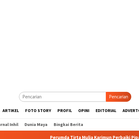
Pencarian
ARTIKEL
FOTO STORY
PROFIL
OPINI
EDITORIAL
ADVERT
rnal Inhil
Dunia Maya
Bingkai Berita
Perumda Tirta Mulia Karimun Perbaiki Pipa JDU, Wa