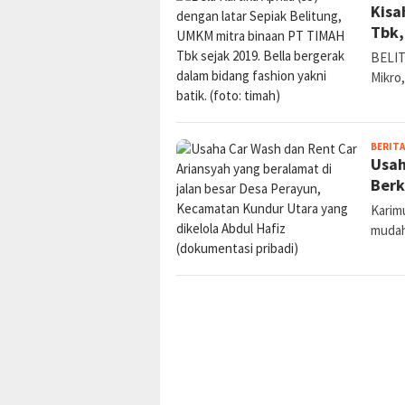
Kisa
Tbk,
BELIT
Mikro
BERITA
Usah
Berk
Karimu
muda