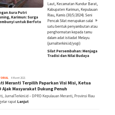
Barongsai, Kesenian
Masa 
Tradisional Tionghoa Makin
»
Populer
t Persembahan: Menjaga
si dan Nilai Budaya
jurnal
TORIAL
4 Maret 2021
ti Meranti Terpilih Paparkan Visi Misi, Ketua
 Ajak Masyarakat Dukung Penuh
i, JurnalTerkini.id – DPRD Kepulauan Meranti, Provinsi Riau
elar rapat
Lanjut