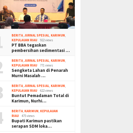
1
BERITA
,
JURNAL SPESIAL
,
KARIMUN
,
KEPULAUAN RIAU
922 views
PT BBA tegaskan
pembersihan sedimentasi …
2
BERITA
,
JURNAL SPESIAL
,
KARIMUN
,
KEPULAUAN RIAU
771 views
Sengketa Lahan di Penarah
Murni Masalah …
3
BERITA
,
JURNAL SPESIAL
,
KARIMUN
,
KEPULAUAN RIAU
622 views
Buntut Pemadaman Total di
Karimun, Nurhi…
4
BERITA
,
KARIMUN
,
KEPULAUAN
RIAU
475 views
Bupati Karimun pastikan
serapan SDM loka…