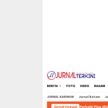
Loncat
tutup
ke
konten
BERITA
FOTO
VIDEO
RAGAM
JURNAL KARIMUN
Jurnal Batam
Ju
Perumda Tirta Mulia Karimun Perbaiki Pipa JDU, Warga Diimbau T
Jurnal Spesial