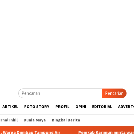
Pencarian
ARTIKEL
FOTO STORY
PROFIL
OPINI
EDITORIAL
ADVERT
rnal Inhil
Dunia Maya
Bingkai Berita
ampung Air
Pemkab Karimun minta warga tidak terpancing i