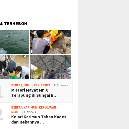
AL TERHEBOH
1
BERITA
,
INHIL
,
PERISTIWA
3,661 views
Misteri Mayat Mr. X
Terapung di Sungai B…
2
BERITA
,
KARIMUN
,
KEPULAUAN
RIAU
3,332 views
Kejari Karimun Tahan Kades
dan Rekannya …