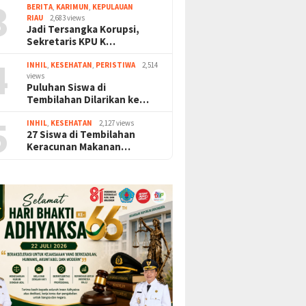
3
BERITA
,
KARIMUN
,
KEPULAUAN
RIAU
2,683 views
Jadi Tersangka Korupsi,
Sekretaris KPU K…
4
INHIL
,
KESEHATAN
,
PERISTIWA
2,514
views
Puluhan Siswa di
Tembilahan Dilarikan ke…
5
INHIL
,
KESEHATAN
2,127 views
27 Siswa di Tembilahan
Keracunan Makanan…