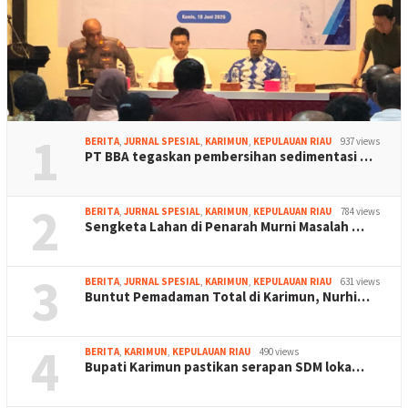
1
BERITA
,
JURNAL SPESIAL
,
KARIMUN
,
KEPULAUAN RIAU
937 views
PT BBA tegaskan pembersihan sedimentasi …
2
BERITA
,
JURNAL SPESIAL
,
KARIMUN
,
KEPULAUAN RIAU
784 views
Sengketa Lahan di Penarah Murni Masalah …
3
BERITA
,
JURNAL SPESIAL
,
KARIMUN
,
KEPULAUAN RIAU
631 views
Buntut Pemadaman Total di Karimun, Nurhi…
4
BERITA
,
KARIMUN
,
KEPULAUAN RIAU
490 views
Bupati Karimun pastikan serapan SDM loka…