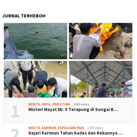
JURNAL TERHEBOH
1
BERITA
,
INHIL
,
PERISTIWA
3,669 views
Misteri Mayat Mr. X Terapung di Sungai B…
2
BERITA
,
KARIMUN
,
KEPULAUAN RIAU
3,337 views
Kejari Karimun Tahan Kades dan Rekannya …