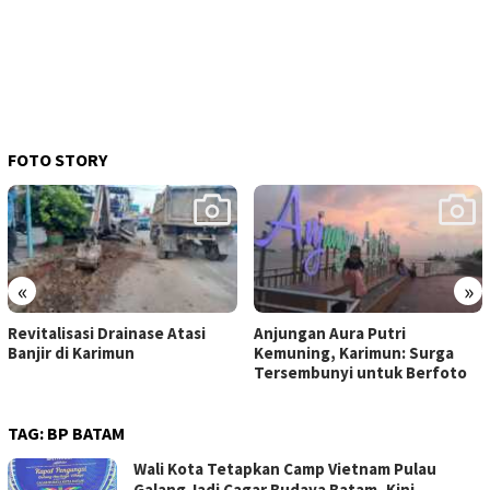
FOTO STORY
«
»
Revitalisasi Drainase Atasi
Anjungan Aura Putri
Banjir di Karimun
Kemuning, Karimun: Surga
Tersembunyi untuk Berfoto
TAG:
BP BATAM
Wali Kota Tetapkan Camp Vietnam Pulau
Galang Jadi Cagar Budaya Batam, Kini