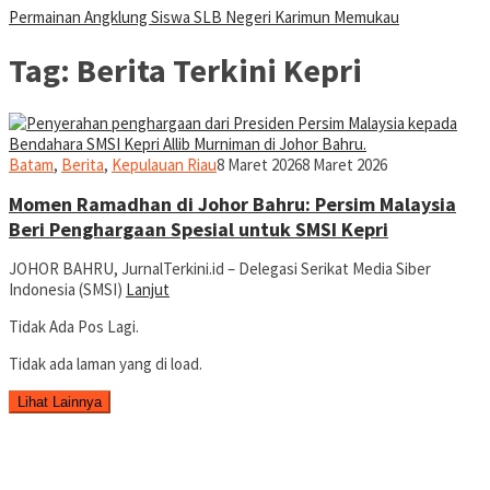
Permainan Angklung Siswa SLB Negeri Karimun Memukau
Tag:
Berita Terkini Kepri
jurnal
Batam
,
Berita
,
Kepulauan Riau
8 Maret 2026
8 Maret 2026
Momen Ramadhan di Johor Bahru: Persim Malaysia
Beri Penghargaan Spesial untuk SMSI Kepri
JOHOR BAHRU, JurnalTerkini.id – Delegasi Serikat Media Siber
Indonesia (SMSI)
Lanjut
Tidak Ada Pos Lagi.
Tidak ada laman yang di load.
Lihat Lainnya