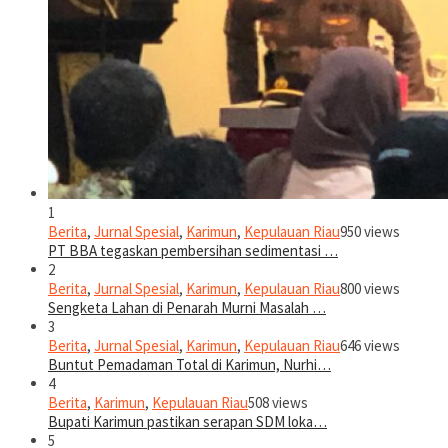
1
Berita
,
Jurnal Spesial
,
Karimun
,
Kepulauan Riau
950 views
PT BBA tegaskan pembersihan sedimentasi …
2
Berita
,
Jurnal Spesial
,
Karimun
,
Kepulauan Riau
800 views
Sengketa Lahan di Penarah Murni Masalah …
3
Berita
,
Jurnal Spesial
,
Karimun
,
Kepulauan Riau
646 views
Buntut Pemadaman Total di Karimun, Nurhi…
4
Berita
,
Karimun
,
Kepulauan Riau
508 views
Bupati Karimun pastikan serapan SDM loka…
5