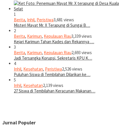
1
Berita
,
Inhil
,
Peristiwa
3,681 views
Misteri Mayat Mr. X Terapung di Sungai B…
2
Berita
,
Karimun
,
Kepulauan Riau
3,339 views
Kejari Karimun Tahan Kades dan Rekannya …
3
Berita
,
Karimun
,
Kepulauan Riau
2,693 views
Jadi Tersangka Korupsi, Sekretaris KPU K…
4
Inhil
,
Kesehatan
,
Peristiwa
2,526 views
Puluhan Siswa di Tembilahan Dilarikan ke…
5
Inhil
,
Kesehatan
2,139 views
27 Siswa di Tembilahan Keracunan Makanan…
Jurnal Populer