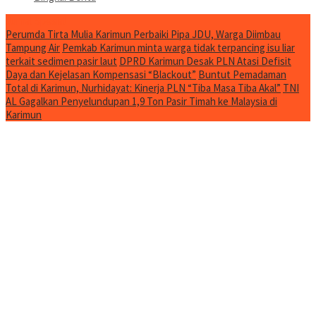
Jurnal Spesial
Perumda Tirta Mulia Karimun Perbaiki Pipa JDU, Warga Diimbau
Tampung Air
Pemkab Karimun minta warga tidak terpancing isu liar
terkait sedimen pasir laut
DPRD Karimun Desak PLN Atasi Defisit
Daya dan Kejelasan Kompensasi “Blackout”
Buntut Pemadaman
Total di Karimun, Nurhidayat: Kinerja PLN “Tiba Masa Tiba Akal”
TNI
AL Gagalkan Penyelundupan 1,9 Ton Pasir Timah ke Malaysia di
Karimun