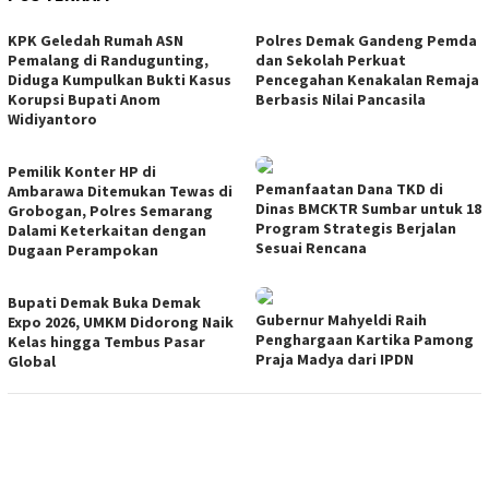
KPK Geledah Rumah ASN
Polres Demak Gandeng Pemda
Pemalang di Randugunting,
dan Sekolah Perkuat
Diduga Kumpulkan Bukti Kasus
Pencegahan Kenakalan Remaja
Korupsi Bupati Anom
Berbasis Nilai Pancasila
Widiyantoro
Pemilik Konter HP di
Pemanfaatan Dana TKD di
Ambarawa Ditemukan Tewas di
Dinas BMCKTR Sumbar untuk 18
Grobogan, Polres Semarang
Program Strategis Berjalan
Dalami Keterkaitan dengan
Sesuai Rencana
Dugaan Perampokan
Bupati Demak Buka Demak
Gubernur Mahyeldi Raih
Expo 2026, UMKM Didorong Naik
Penghargaan Kartika Pamong
Kelas hingga Tembus Pasar
Praja Madya dari IPDN
Global