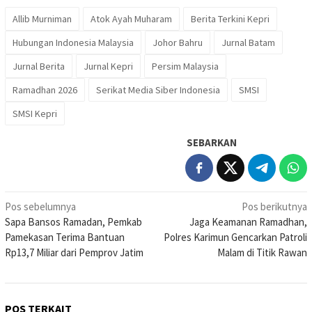
Allib Murniman
Atok Ayah Muharam
Berita Terkini Kepri
Hubungan Indonesia Malaysia
Johor Bahru
Jurnal Batam
Jurnal Berita
Jurnal Kepri
Persim Malaysia
Ramadhan 2026
Serikat Media Siber Indonesia
SMSI
SMSI Kepri
SEBARKAN
Navigasi
Pos sebelumnya
Pos berikutnya
Sapa Bansos Ramadan, Pemkab
Jaga Keamanan Ramadhan,
pos
Pamekasan Terima Bantuan
Polres Karimun Gencarkan Patroli
Rp13,7 Miliar dari Pemprov Jatim
Malam di Titik Rawan
POS TERKAIT