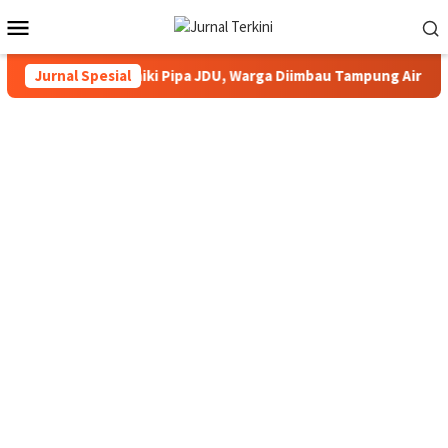
Menu
Mobile
arimun Perbaiki Pipa JDU, Warga Diimbau Tampung Air
Jurnal Spesial
Pe