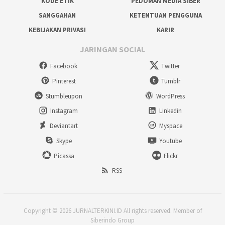
KODE ETIK
PEDOMAN MEDIA SIBER
SANGGAHAN
KETENTUAN PENGGUNA
KEBIJAKAN PRIVASI
KARIR
JARINGAN SOCIAL
Facebook
Twitter
Pinterest
Tumblr
Stumbleupon
WordPress
Instagram
Linkedin
Deviantart
Myspace
Skype
Youtube
Picassa
Flickr
RSS
Copyright © 2026 JURNALTERKINI.ID All rights reserved. Member of
Siberindo Group