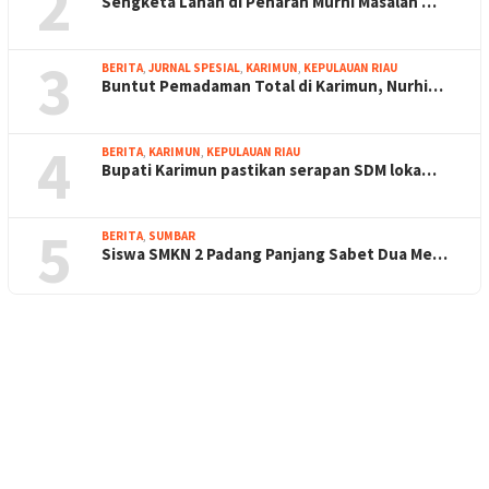
2
Sengketa Lahan di Penarah Murni Masalah …
3
BERITA
,
JURNAL SPESIAL
,
KARIMUN
,
KEPULAUAN RIAU
Buntut Pemadaman Total di Karimun, Nurhi…
4
BERITA
,
KARIMUN
,
KEPULAUAN RIAU
Bupati Karimun pastikan serapan SDM loka…
5
BERITA
,
SUMBAR
Siswa SMKN 2 Padang Panjang Sabet Dua Me…