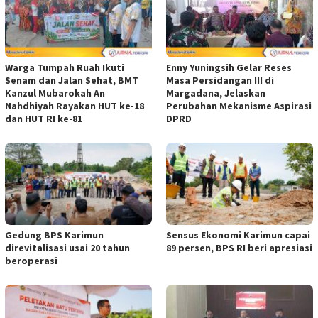
Warga Tumpah Ruah Ikuti
Enny Yuningsih Gelar Reses
Senam dan Jalan Sehat, BMT
Masa Persidangan III di
Kanzul Mubarokah An
Margadana, Jelaskan
Nahdhiyah Rayakan HUT ke-18
Perubahan Mekanisme Aspirasi
dan HUT RI ke-81
DPRD
Gedung BPS Karimun
Sensus Ekonomi Karimun capai
direvitalisasi usai 20 tahun
89 persen, BPS RI beri apresiasi
beroperasi