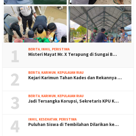
1
BERITA
,
INHIL
,
PERISTIWA
Misteri Mayat Mr. X Terapung di Sungai B…
2
BERITA
,
KARIMUN
,
KEPULAUAN RIAU
Kejari Karimun Tahan Kades dan Rekannya …
3
BERITA
,
KARIMUN
,
KEPULAUAN RIAU
Jadi Tersangka Korupsi, Sekretaris KPU K…
4
INHIL
,
KESEHATAN
,
PERISTIWA
Puluhan Siswa di Tembilahan Dilarikan ke…