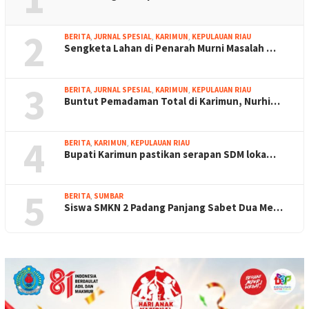
2
BERITA
,
JURNAL SPESIAL
,
KARIMUN
,
KEPULAUAN RIAU
Sengketa Lahan di Penarah Murni Masalah …
3
BERITA
,
JURNAL SPESIAL
,
KARIMUN
,
KEPULAUAN RIAU
Buntut Pemadaman Total di Karimun, Nurhi…
4
BERITA
,
KARIMUN
,
KEPULAUAN RIAU
Bupati Karimun pastikan serapan SDM loka…
5
BERITA
,
SUMBAR
Siswa SMKN 2 Padang Panjang Sabet Dua Me…