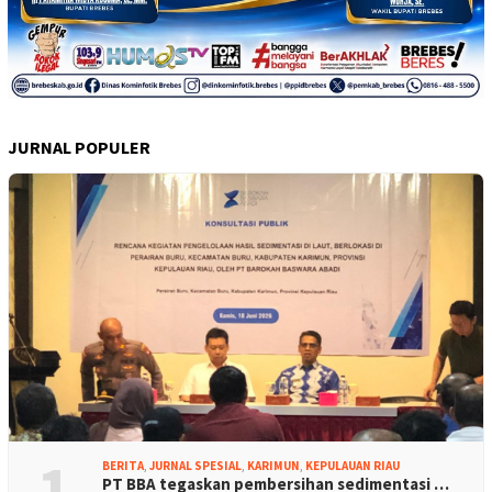
JURNAL POPULER
1
BERITA
,
JURNAL SPESIAL
,
KARIMUN
,
KEPULAUAN RIAU
PT BBA tegaskan pembersihan sedimentasi …