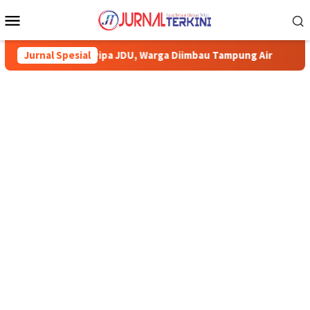
Menu
Mobile
 JDU, Warga Diimbau Tampung Air
Jurnal Spesial
Pemkab Karimun minta wa