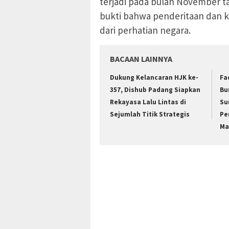
terjadi pada bulan November ta
bukti bahwa penderitaan dan ke
dari perhatian negara.
BACAAN LAINNYA
Dukung Kelancaran HJK ke-
Fa
357, Dishub Padang Siapkan
Bu
Rekayasa Lalu Lintas di
Su
Sejumlah Titik Strategis
Pe
Ma