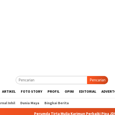
Pencarian
ARTIKEL
FOTO STORY
PROFIL
OPINI
EDITORIAL
ADVERT
rnal Inhil
Dunia Maya
Bingkai Berita
Perumda Tirta Mulia Karimun Perbaiki Pipa JDU, Warga Diimb