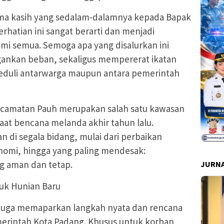
ma kasih yang sedalam‑dalamnya kepada Bapak
rhatian ini sangat berarti dan menjadi
ami semua. Semoga apa yang disalurkan ini
nkan beban, sekaligus mempererat ikatan
peduli antarwarga maupun antara pemerintah
ecamatan Pauh merupakan salah satu kawasan
aat bencana melanda akhir tahun lalu.
n di segala bidang, mulai dari perbaikan
nomi, hingga yang paling mendesak:
g aman dan tetap.
JURNA
uk Hunian Baru
 juga memaparkan langkah nyata dan rencana
erintah Kota Padang. Khusus untuk korban