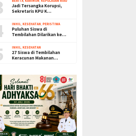
3
BERITA
,
KARIMUN
,
KEPULAUAN RIAU
Jadi Tersangka Korupsi,
Sekretaris KPU K…
4
INHIL
,
KESEHATAN
,
PERISTIWA
Puluhan Siswa di
Tembilahan Dilarikan ke…
5
INHIL
,
KESEHATAN
27 Siswa di Tembilahan
Keracunan Makanan…