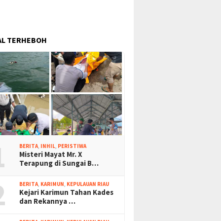
AL TERHEBOH
1
BERITA
,
INHIL
,
PERISTIWA
Misteri Mayat Mr. X
Terapung di Sungai B…
2
BERITA
,
KARIMUN
,
KEPULAUAN RIAU
Kejari Karimun Tahan Kades
dan Rekannya …