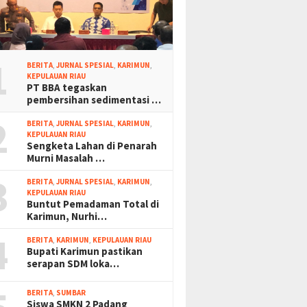
1
BERITA
,
JURNAL SPESIAL
,
KARIMUN
,
KEPULAUAN RIAU
PT BBA tegaskan
pembersihan sedimentasi …
2
BERITA
,
JURNAL SPESIAL
,
KARIMUN
,
KEPULAUAN RIAU
Sengketa Lahan di Penarah
Murni Masalah …
3
BERITA
,
JURNAL SPESIAL
,
KARIMUN
,
KEPULAUAN RIAU
Buntut Pemadaman Total di
Karimun, Nurhi…
4
BERITA
,
KARIMUN
,
KEPULAUAN RIAU
Bupati Karimun pastikan
serapan SDM loka…
BERITA
,
SUMBAR
Siswa SMKN 2 Padang