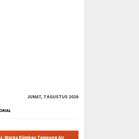
tutup
JUMAT, 7 AGUSTUS 2026
ORIAL
au Tampung Air
Pemkab Karimun minta warga tidak terpanci