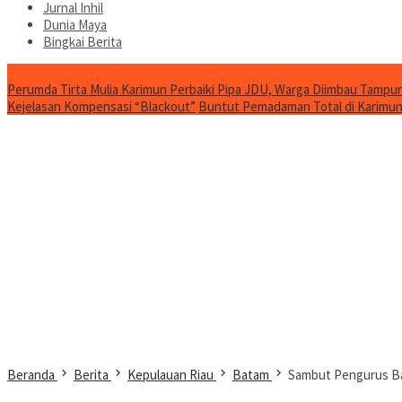
Jurnal Inhil
Dunia Maya
Bingkai Berita
Jurnal Spesial
Perumda Tirta Mulia Karimun Perbaiki Pipa JDU, Warga Diimbau Tampun
Kejelasan Kompensasi “Blackout”
Buntut Pemadaman Total di Karimun, 
Beranda
Berita
Kepulauan Riau
Batam
Sambut Pengurus Ba