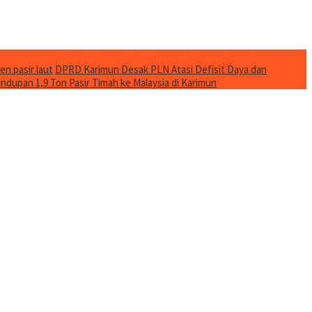
en pasir laut
DPRD Karimun Desak PLN Atasi Defisit Daya dan
ndupan 1,9 Ton Pasir Timah ke Malaysia di Karimun