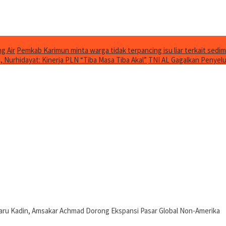
g Air
Pemkab Karimun minta warga tidak terpancing isu liar terkait sedim
Nurhidayat: Kinerja PLN “Tiba Masa Tiba Akal”
TNI AL Gagalkan Penyelu
ru Kadin, Amsakar Achmad Dorong Ekspansi Pasar Global Non-Amerika