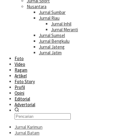
Jurnal Sport
Nusantara
Jurnal Sumbar
Jurnal Riau
Jurnal Inhil
Jurnal Meranti
Jurnal Sumsel
Jurnal Bengkulu
Jurnal Jateng
Jurnal Jatim
Foto
Video
Ragam
Artikel
Foto Story
Profil
Opini
Editorial
Advertorial
Jurnal Karimun
Jurnal Batam