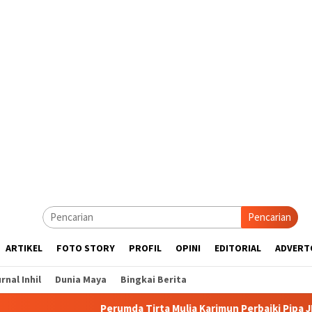
Pencarian
ARTIKEL
FOTO STORY
PROFIL
OPINI
EDITORIAL
ADVERT
rnal Inhil
Dunia Maya
Bingkai Berita
Perumda Tirta Mulia Karimun Perbaiki Pipa JDU, Warga Diimba