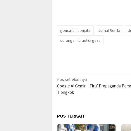
gencatan senjata
Jurnal Berita
J
serangan israel di gaza
Navigasi
Pos sebelumnya
Google AI Gemini ‘Tiru’ Propaganda Pem
pos
Tiongkok
POS TERKAIT