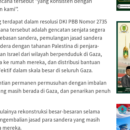
ncana tersebut “yang konsisten dengan
n kami”.
g terdapat dalam resolusi DKI PBB Nomor 2735
ana tersebut adalah gencatan senjata segera
basan sandera, pemulangan jasad sandera
dera dengan tahanan Palestina di penjara-
kan Israel dari wilayah berpenduduk di Gaza,
na ke rumah mereka, dan distribusi bantuan
tif dalam skala besar di seluruh Gaza.
ntian permanen permusuhan dengan imbalan
g masih berada di Gaza, dan penarikan penuh
ulainya rekonstruksi besar-besaran selama
ngembalian jasad para sandera yang masih
a mereka.