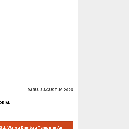
tutup
RABU, 5 AGUSTUS 2026
ORIAL
u Tampung Air
Pemkab Karimun minta warga tidak terpancin