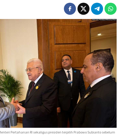
teri Pertahanan RI sekaligus presiden terpilih Prabowo Subianto sebelum