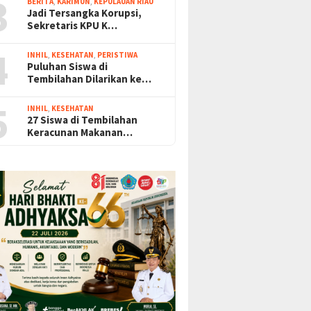
3
BERITA
,
KARIMUN
,
KEPULAUAN RIAU
Jadi Tersangka Korupsi,
Sekretaris KPU K…
4
INHIL
,
KESEHATAN
,
PERISTIWA
Puluhan Siswa di
Tembilahan Dilarikan ke…
5
INHIL
,
KESEHATAN
27 Siswa di Tembilahan
Keracunan Makanan…