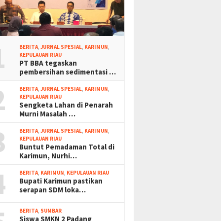
1
BERITA
,
JURNAL SPESIAL
,
KARIMUN
,
KEPULAUAN RIAU
PT BBA tegaskan
pembersihan sedimentasi …
2
BERITA
,
JURNAL SPESIAL
,
KARIMUN
,
KEPULAUAN RIAU
Sengketa Lahan di Penarah
Murni Masalah …
3
BERITA
,
JURNAL SPESIAL
,
KARIMUN
,
KEPULAUAN RIAU
Buntut Pemadaman Total di
Karimun, Nurhi…
4
BERITA
,
KARIMUN
,
KEPULAUAN RIAU
Bupati Karimun pastikan
serapan SDM loka…
BERITA
,
SUMBAR
Siswa SMKN 2 Padang