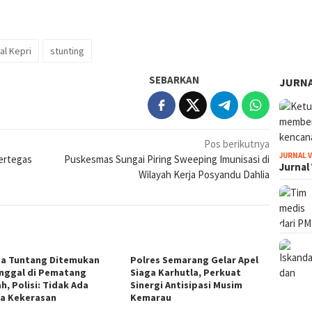
al Kepri
stunting
SEBARKAN
JURNA
Pos berikutnya
JURNAL 
ertegas
Puskesmas Sungai Piring Sweeping Imunisasi di
Jurnal
Wilayah Kerja Posyandu Dahlia
a Tuntang Ditemukan
Polres Semarang Gelar Apel
nggal di Pematang
Siaga Karhutla, Perkuat
h, Polisi: Tidak Ada
Sinergi Antisipasi Musim
a Kekerasan
Kemarau