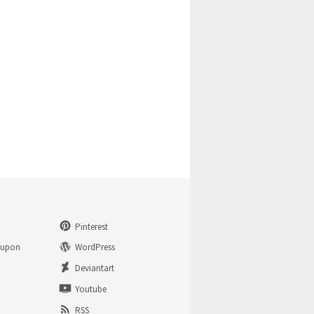
Pinterest
eupon
WordPress
n
Deviantart
Youtube
RSS