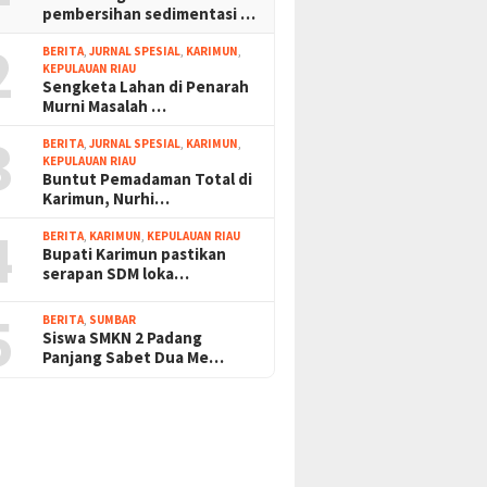
pembersihan sedimentasi …
2
BERITA
,
JURNAL SPESIAL
,
KARIMUN
,
KEPULAUAN RIAU
Sengketa Lahan di Penarah
Murni Masalah …
3
BERITA
,
JURNAL SPESIAL
,
KARIMUN
,
KEPULAUAN RIAU
Buntut Pemadaman Total di
Karimun, Nurhi…
4
BERITA
,
KARIMUN
,
KEPULAUAN RIAU
Bupati Karimun pastikan
serapan SDM loka…
5
BERITA
,
SUMBAR
Siswa SMKN 2 Padang
Panjang Sabet Dua Me…