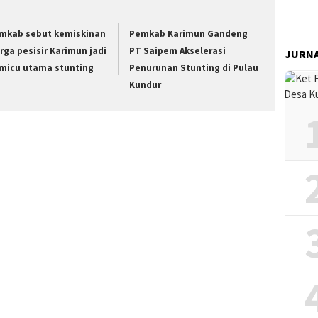
mkab sebut kemiskinan
Pemkab Karimun Gandeng
rga pesisir Karimun jadi
PT Saipem Akselerasi
JURN
micu utama stunting
Penurunan Stunting di Pulau
Kundur