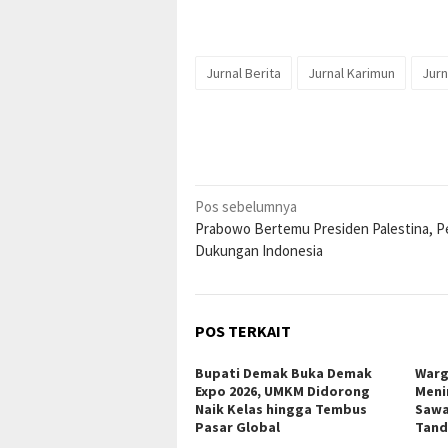
Jurnal Berita
Jurnal Karimun
Jurn
Navigasi
Pos sebelumnya
Prabowo Bertemu Presiden Palestina, P
pos
Dukungan Indonesia
POS TERKAIT
Bupati Demak Buka Demak
Warg
Expo 2026, UMKM Didorong
Meni
Naik Kelas hingga Tembus
Sawa
Pasar Global
Tand