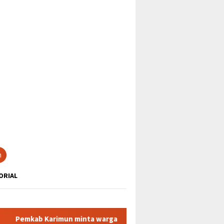
tutup
n
ORIAL
Karimun minta warga tidak terpancing isu liar terkait sedimen pa