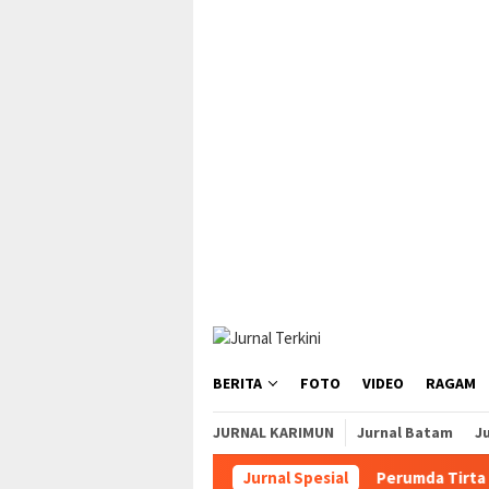
Loncat
tutup
ke
konten
BERITA
FOTO
VIDEO
RAGAM
JURNAL KARIMUN
Jurnal Batam
Ju
Jurnal Spesial
Perumda Tirta Mulia Karim