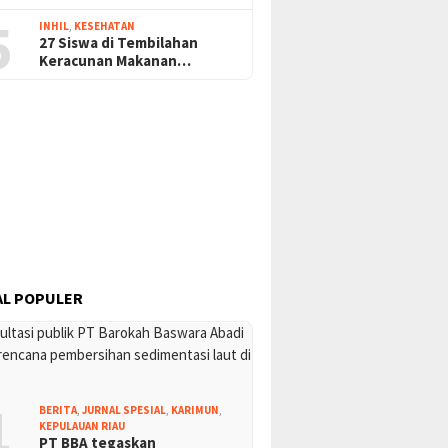
5
INHIL
,
KESEHATAN
27 Siswa di Tembilahan
Keracunan Makanan…
L POPULER
1
BERITA
,
JURNAL SPESIAL
,
KARIMUN
,
KEPULAUAN RIAU
PT BBA tegaskan