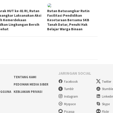
rak HUT ke-81 RI, Rutan
Rutan Batusangkar Rutin
sangkar Laksanakan Aksi
Fasilitasi Pendidikan
ih Kemerdekaan
Kesetaraan Bersama SKB
dkan Lingkungan Bersih
Tanah Datar, Penuhi Hak
Sehat
Belajar Warga Binaan
JARINGAN SOCIAL
TENTANG KAMI
Facebook
Twitter
PEDOMAN MEDIA SIBER
Tumblr
Stumbl
NGGUNA
KEBIJAKAN PRIVASI
Instagram
Linkedi
Myspace
Skype
Picassa
Flickr