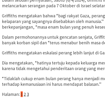
Dalam sebuah pernyataan, Sabtu (6/4/2024), Griffiths 
melancarkan serangan pada 7 Oktober di Israel selatan
Griffiths mengatakan bahwa “bagi rakyat Gaza, pera
kelaparan yang sayangnya disebabkan oleh manusia.”
berkepanjangan, “masa enam bulan yang penuh kesed
Dalam permohonannya untuk gencatan senjata, Griffit
banyak korban sipil dan “terus menabur benih masa dep
Griffiths mengatakan eskalasi perang lebih lanjut di G
Dia mengatakan, “hatinya tertuju kepada keluarga m
karena tidak mengetahui penderitaan orang yang mere
“Tidaklah cukup enam bulan perang hanya menjadi mo
terhadap kemanusiaan ini harus mendapat balasan.”
Halaman:
1
2
3