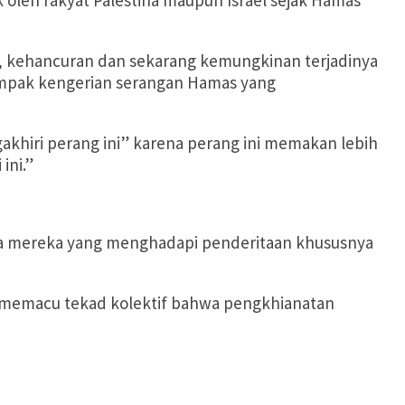
k oleh rakyat Palestina maupun Israel sejak Hamas
n, kehancuran dan sekarang kemungkinan terjadinya
ampak kengerian serangan Hamas yang
khiri perang ini” karena perang ini memakan lebih
ini.”
ada mereka yang menghadapi penderitaan khususnya
s memacu tekad kolektif bahwa pengkhianatan