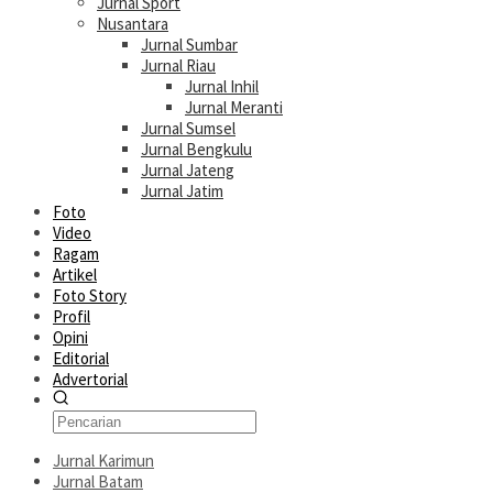
Jurnal Sport
Nusantara
Jurnal Sumbar
Jurnal Riau
Jurnal Inhil
Jurnal Meranti
Jurnal Sumsel
Jurnal Bengkulu
Jurnal Jateng
Jurnal Jatim
Foto
Video
Ragam
Artikel
Foto Story
Profil
Opini
Editorial
Advertorial
Jurnal Karimun
Jurnal Batam