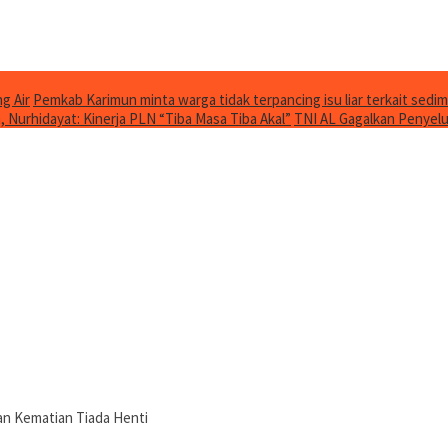
g Air
Pemkab Karimun minta warga tidak terpancing isu liar terkait sedim
Nurhidayat: Kinerja PLN “Tiba Masa Tiba Akal”
TNI AL Gagalkan Penyelu
n Kematian Tiada Henti