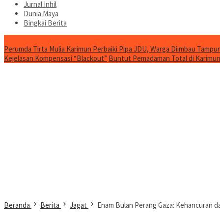
Jurnal Inhil
Dunia Maya
Bingkai Berita
Jurnal Spesial
Perumda Tirta Mulia Karimun Perbaiki Pipa JDU, Warga Diimbau Tampun
Kejelasan Kompensasi “Blackout”
Buntut Pemadaman Total di Karimun, 
Beranda
Berita
Jagat
Enam Bulan Perang Gaza: Kehancuran da