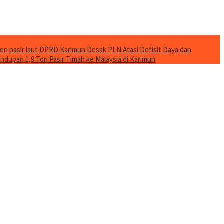
en pasir laut
DPRD Karimun Desak PLN Atasi Defisit Daya dan
ndupan 1,9 Ton Pasir Timah ke Malaysia di Karimun