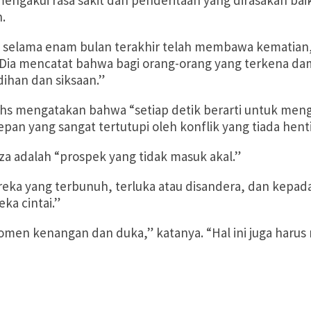
mengakui rasa sakit dan penderitaan yang dirasakan bai
.
ng selama enam bulan terakhir telah membawa kematia
 Dia mencatat bahwa bagi orang-orang yang terkena d
ihan dan siksaan.”
hs mengatakan bahwa “setiap detik berarti untuk menga
an yang sangat tertutupi oleh konflik yang tiada henti 
aza adalah “prospek yang tidak masuk akal.”
ereka yang terbunuh, terluka atau disandera, dan kep
ka cintai.”
men kenangan dan duka,” katanya. “Hal ini juga haru