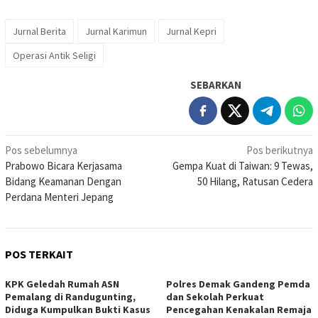
Jurnal Berita
Jurnal Karimun
Jurnal Kepri
Operasi Antik Seligi
SEBARKAN
Navigasi
Pos sebelumnya
Pos berikutnya
Prabowo Bicara Kerjasama
Gempa Kuat di Taiwan: 9 Tewas,
pos
Bidang Keamanan Dengan
50 Hilang, Ratusan Cedera
Perdana Menteri Jepang
POS TERKAIT
KPK Geledah Rumah ASN
Polres Demak Gandeng Pemda
Pemalang di Randugunting,
dan Sekolah Perkuat
Diduga Kumpulkan Bukti Kasus
Pencegahan Kenakalan Remaja