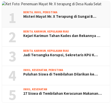
1
BERITA
,
INHIL
,
PERISTIWA
Misteri Mayat Mr. X Terapung di Sungai B…
2
BERITA
,
KARIMUN
,
KEPULAUAN RIAU
Kejari Karimun Tahan Kades dan Rekannya …
3
BERITA
,
KARIMUN
,
KEPULAUAN RIAU
Jadi Tersangka Korupsi, Sekretaris KPU K…
4
INHIL
,
KESEHATAN
,
PERISTIWA
Puluhan Siswa di Tembilahan Dilarikan ke…
5
INHIL
,
KESEHATAN
27 Siswa di Tembilahan Keracunan Makanan…