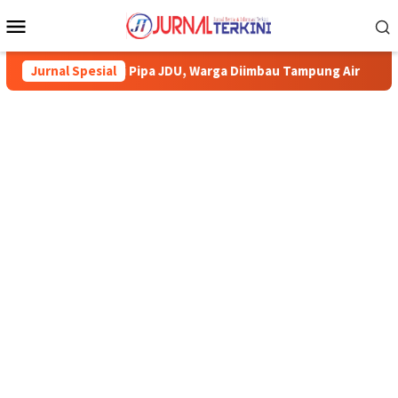
Menu
Mobile
rimun Perbaiki Pipa JDU, Warga Diimbau Tampung Air
Jurnal Spesial
Pem